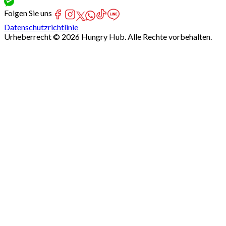
Folgen Sie uns
Datenschutzrichtlinie
Urheberrecht © 2026 Hungry Hub. Alle Rechte vorbehalten.
Failed
connect
to
server