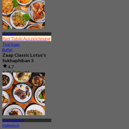
Bang Kapi
Red Table Auszeichnung
Thai Isaan
Buffet
Zaap Classic Lotus's
Sukhaphiban 3
4.7
1.3K Gebucht
Aus
฿ 224.75
Ramkhamhaeng
Italienisch