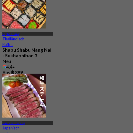
Saphan Sung
Thailändisch
Buffet
Shabu Shabu Nang Nai
- Sukhaphiban 3
Neu
4.4
Aus
฿ 389
Ramkhamhaeng
Japanisch