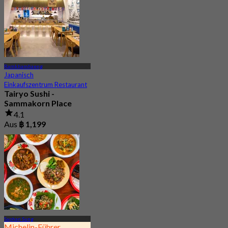
Ramkhamhaeng
Japanisch
Einkaufszentrum Restaurant
Tairyo Sushi -
Sammakorn Place
4.1
Aus
฿ 1,199
Saphan Sung
Michelin-Führer