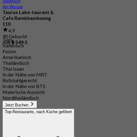
Italienisch
Am Wasser
Taurus Lake-taurant &
Cafe Ramkhamhaeng
110
4.9
90 Gebucht
Tags
Aus
฿ 549.5
Italienisch
Fusion
Amerikanisch
Thailändisch
Thai Isaan
In der Nähe von MRT
Rollstuhlgerecht
In der Nähe von BTS
Malerische Aussicht
Nordthailändisch
Jetzt Buchen
Top-Restaurants, nach Küche gefiltert