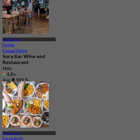
Saphan Sung
Fusion
Casual Dining
Sura Bar Wine and
Restaurant
Neu
4.8
Aus
฿ 322.5
Saphan Sung
Europäisch