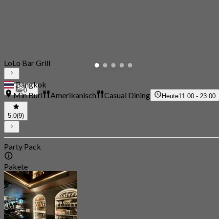
LoLo Bar Grill
Bangkok
0
Min Buri
Amerikanisch
Casual Dining
Heute
11:00 - 23:00
5.0
(9)
Party Pack
Pakete