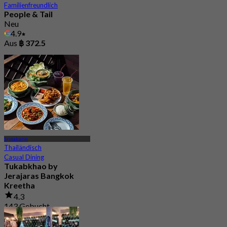
Familienfreundlich
People & Tail
Neu
4.9
Aus
฿ 372.5
Srinakarin
Thailändisch
Casual Dining
Tukabkhao by
Jerajaras Bangkok
Kreetha
4.3
143 Gebucht
Aus
฿ 247.5