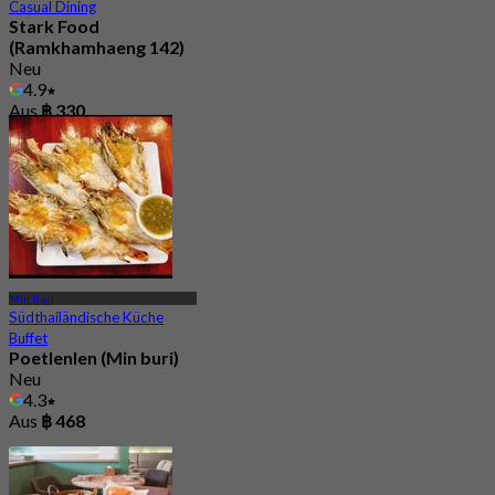
Casual Dining
Stark Food
(Ramkhamhaeng 142)
Neu
4.9
Aus
฿ 330
Min Buri
Südthailändische Küche
Buffet
Poetlenlen (Min buri)
Neu
4.3
Aus
฿ 468