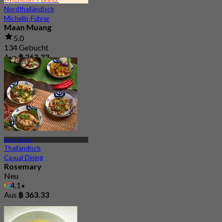
Nordthailändisch
Michelin-Führer
Maan Muang
5.0
134 Gebucht
Aus
฿ 263.33
Khan Na Yao
Thailändisch
Casual Dining
Rosemary
Neu
4.1
Aus
฿ 363.33