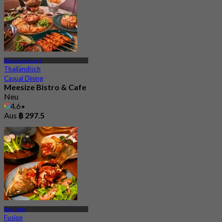
Ramkhamhaeng
Thailändisch
Casual Dining
Meesize Bistro & Cafe
Neu
4.6
Aus
฿ 297.5
Ram Intra
Fusion