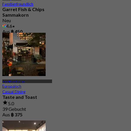
Familienfreundlich
Garret Fish & Chips
Sammakorn
Neu
4.6
Aus
฿ 450
Ramkhamhaeng
Europäisch
Casual Dining
Taste and Toast
5.0
39 Gebucht
Aus
฿ 375