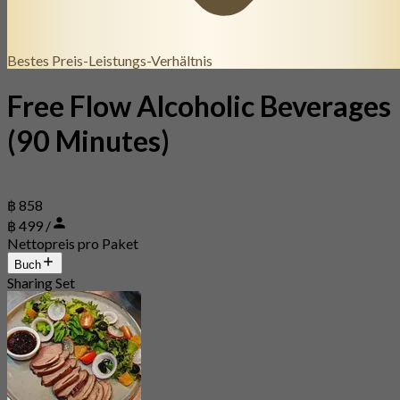
Bestes Preis-Leistungs-Verhältnis
Free Flow Alcoholic Beverages
(90 Minutes)
฿ 858
฿ 499 /
Nettopreis pro Paket
Buch
Sharing Set