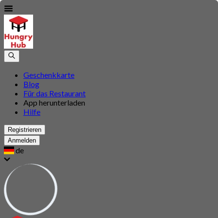
Geschenkkarte
Blog
Für das Restaurant
App herunterladen
Hilfe
Registrieren
Anmelden
de