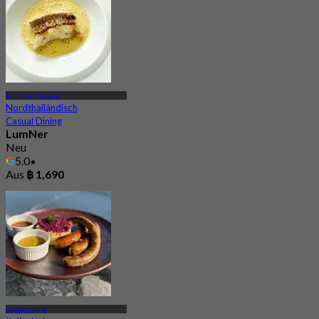
Ramkhamhaeng
Nordthailändisch
Casual Dining
LumNer
Neu
5.0
Aus
฿ 1,690
Saphan Sung