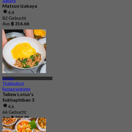
Izakaya
Matsuo Izakaya
4.4
82 Gebucht
Aus
฿ 316.66
Min Buri
Thailändisch
Restaurantkette
Taliew Lotus's
Sukhaphiban 3
4.6
66 Gebucht
Aus
฿ 224.75