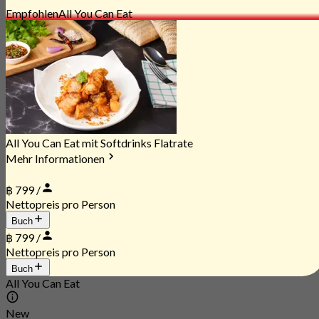
Empfohlen
All You Can Eat
All You Can Eat mit Softdrinks Flatrate
Mehr Informationen
฿ 799 /
Nettopreis pro Person
Buch
฿ 799 /
Nettopreis pro Person
Buch
All You Can Eat
New