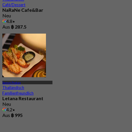
Café/Dessert
NaRaNe Cafe&Bar
Neu
4.8
Aus
฿ 287.5
Samut Prakan
Thailändisch
Familienfreundlich
Letana Restaurant
Neu
4.2
Aus
฿ 995