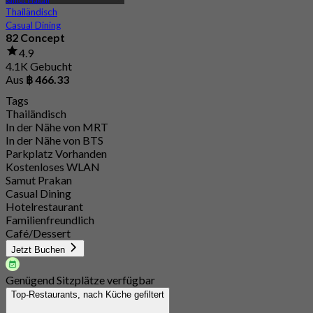
Thailändisch
Casual Dining
82 Concept
4.9
4.1K Gebucht
Aus
฿ 466.33
Tags
Thailändisch
In der Nähe von MRT
In der Nähe von BTS
Parkplatz Vorhanden
Kostenloses WLAN
Samut Prakan
Casual Dining
Hotelrestaurant
Familienfreundlich
Café/Dessert
Jetzt Buchen
Genügend Sitzplätze verfügbar
Top-Restaurants, nach Küche gefiltert