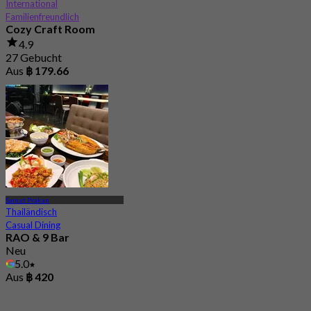
International
Familienfreundlich
Cozy Craft Room
4.9
27 Gebucht
Aus
฿ 179.66
Samut Prakan
Thailändisch
Casual Dining
RAO & 9 Bar
Neu
5.0
Aus
฿ 420