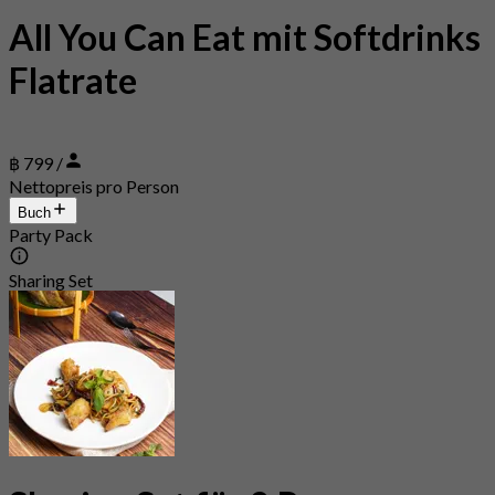
All You Can Eat mit Softdrinks
Flatrate
฿ 799 /
Nettopreis pro Person
Buch
Party Pack
Sharing Set