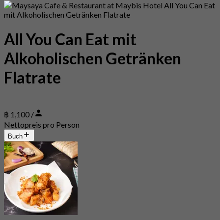
All You Can Eat mit
Alkoholischen Getränken
Flatrate
฿ 1,100 /
Nettopreis pro Person
Buch