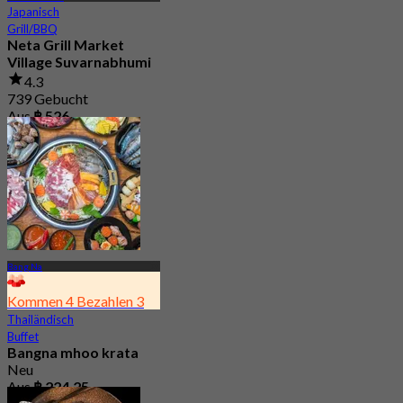
Japanisch
Grill/BBQ
Neta Grill Market
Village Suvarnabhumi
4.3
739 Gebucht
Aus
฿ 526
Bang Na
Kommen 4 Bezahlen 3
Thailändisch
Buffet
Bangna mhoo krata
Neu
Aus
฿ 224.25