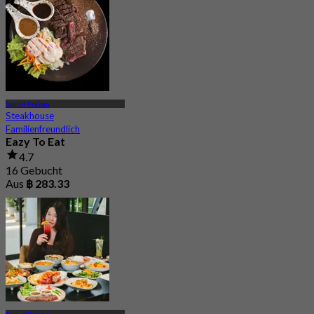
Samut Prakan
Steakhouse
Familienfreundlich
Eazy To Eat
4.7
16 Gebucht
Aus
฿ 283.33
Samut Prakan