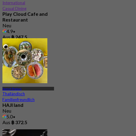
International
Casual Dining
Play Cloud Cafe and
Restaurant
Neu
4.9
Aus
฿ 247.5
Samut Prakan
Thailändisch
Familienfreundlich
HAJI land
Neu
5.0
Aus
฿ 372.5