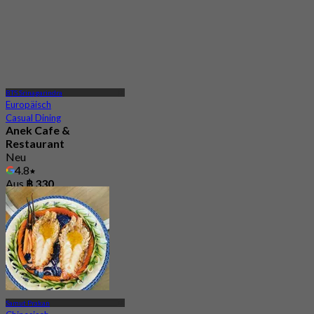
BTS Srinagarindra
Europäisch
Casual Dining
Anek Cafe &
Restaurant
Neu
4.8
Aus
฿ 330
Samut Prakan