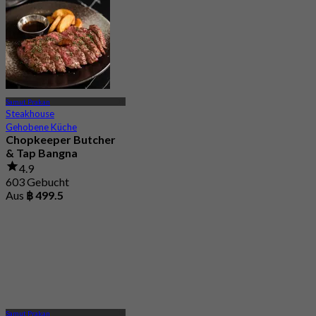
Samut Prakan
Steakhouse
Gehobene Küche
Chopkeeper Butcher
& Tap Bangna
4.9
603 Gebucht
Aus
฿ 499.5
Samut Prakan