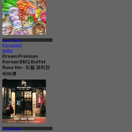
Samut Prakan
Koreanisch
Buffet
Dream Premium
Korean BBQ Buffet
Ruea-bin - 드림 코리안
비비큐
4.9
62 Gebucht
Aus
฿ 320
Samut Prakan