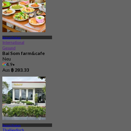
Samut Prakan
International
Gesund
Bai Som farm&cafe
Neu
4.9
Aus
฿ 283.33
Samut Prakan
Thailändisch