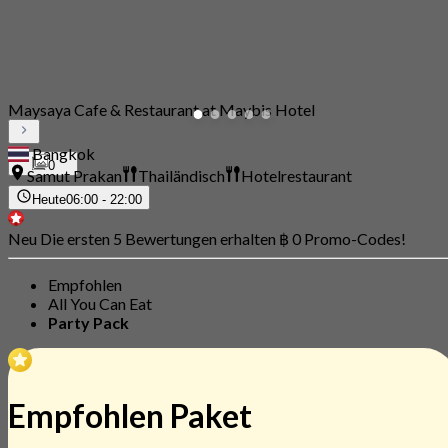
Maysaya Cafe & Restaurant at Maybis Hotel
Bangkok
0
Samut Prakan
Thailändisch
Hotelrestaurant
Heute
06:00 - 22:00
Neu Die ersten 5 Bewertungen erhalten ฿ 0 Promo-Codes!
Empfohlen
All You Can Eat
Party Pack
Empfohlen Paket