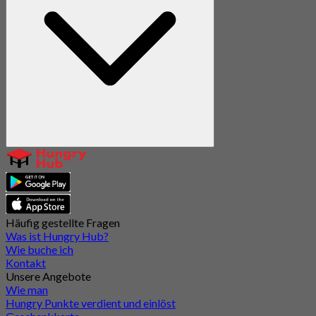
Häufig gestellte Fragen
Was ist Hungry Hub?
Wie buche ich
Kontakt
Unsere Angebote
Wie man
Hungry Punkte verdient und einlöst