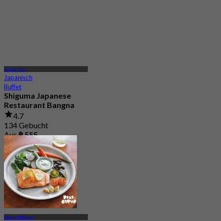
Bang Kapi
Japanisch
Buffet
Shiguma Japanese
Restaurant Bangna
4.7
134 Gebucht
Aus
฿ 555
Samut Prakan