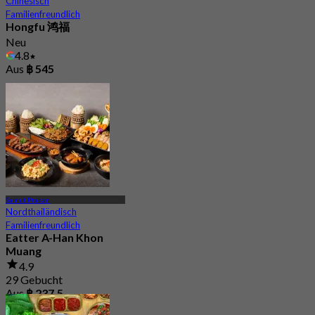
Chinesisch
Familienfreundlich
Hongfu 鸿福
Neu
4.8
Aus
฿ 545
Samut Prakan
Nordthailändisch
Familienfreundlich
Eatter A-Han Khon
Muang
4.9
29 Gebucht
Aus
฿ 237.5