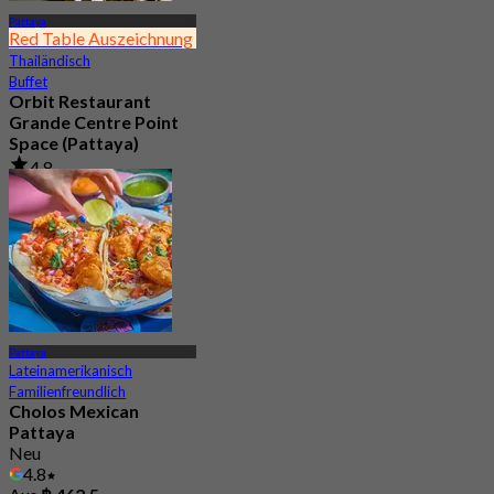
Pattaya
Red Table Auszeichnung
Thailändisch
Buffet
Orbit Restaurant
Grande Centre Point
Space (Pattaya)
4.8
21.8K Gebucht
Aus
฿ 1,290
Pattaya
Lateinamerikanisch
Familienfreundlich
Cholos Mexican
Pattaya
Neu
4.8