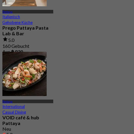
Pattaya
Italienisch
Gehobene Küche
Prego Pattaya Pasta
Lab & Bar
5.0
160 Gebucht
Aus
฿ 830
Pattaya
International
Casual Dining
VOID café & hub
Pattaya
Neu