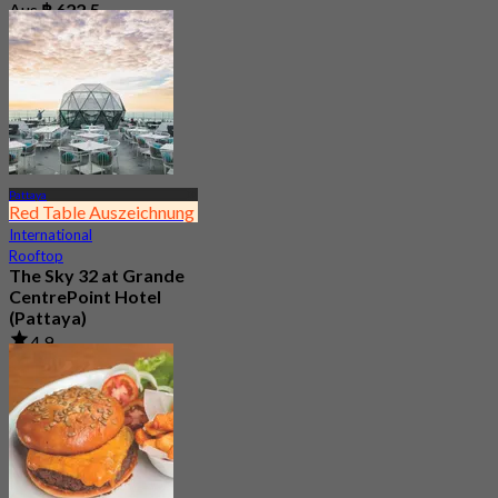
Aus
฿ 622.5
Pattaya
Red Table Auszeichnung
International
Rooftop
The Sky 32 at Grande
CentrePoint Hotel
(Pattaya)
4.9
11.7K Gebucht
Aus
฿ 980