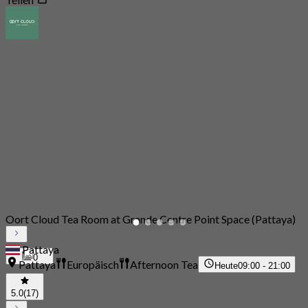
Oort Cloud Tea Room at Grande Centre Point Space (Pattaya)
Pattaya
0
Pattaya
Europäisch
Afternoon Tea
Heute
09:00 - 21:00
5.0
(17)