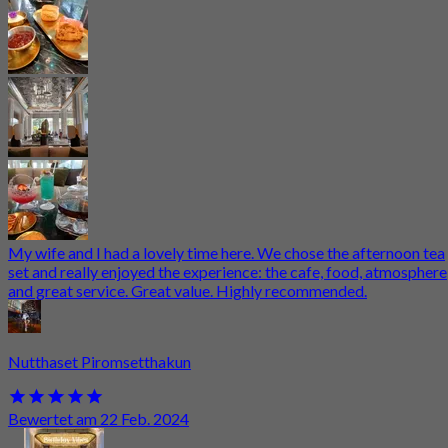
My wife and I had a lovely time here. We chose the afternoon tea
set and really enjoyed the experience: the cafe, food, atmosphere
and great service. Great value. Highly recommended.
Nutthaset Piromsetthakun
Bewertet am 22 Feb. 2024