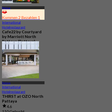
Pattaya
Kommen 2 Bezahlen 1
International
Hotelrestaurant
Cafe22 by Courtyard
by Marriott North
Pattaya (Pattaya)
4.8
1.2K Gebucht
Aus
฿ 350
Pattaya
International
Hotelrestaurant
THIRST at OZO North
Pattaya
4.6
110 Gebucht