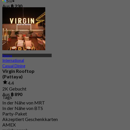
5.0
Aus
฿ 230
Pattaya
International
Casual Dining
Virgin Rooftop
(Pattaya)
4.4
2K Gebucht
Aus
฿ 890
Tags
In der Nähe von MRT
In der Nähe von BTS
Party-Paket
Akzeptiert Geschenkkarten
AMEX