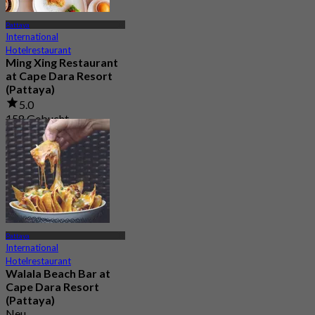
Pattaya
International
Hotelrestaurant
Ming Xing Restaurant
at Cape Dara Resort
(Pattaya)
5.0
158 Gebucht
Aus
฿ 396.66
Pattaya
International
Hotelrestaurant
Walala Beach Bar at
Cape Dara Resort
(Pattaya)
Neu