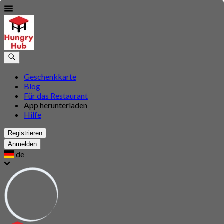
Geschenkkarte
Blog
Für das Restaurant
App herunterladen
Hilfe
Registrieren
Anmelden
de