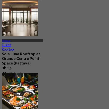
Pattaya
Fusion
Rooftop
Sola Luna Rooftop at
Grande Centre Point
Space (Pattaya)
4.6
415 Gebucht
Aus
฿ 645