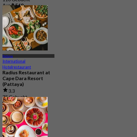
Aus
฿ 569
Pattaya
International
Hotelrestaurant
Radius Restaurant at
Cape Dara Resort
(Pattaya)
3.3
75 Gebucht
Aus
฿ 397.25