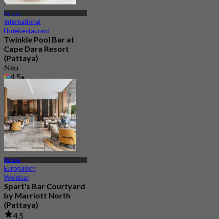
Pattaya
International
Hotelrestaurant
Twinkle Pool Bar at
Cape Dara Resort
(Pattaya)
Neu
4.5
Aus
฿ 595
Pattaya
Europäisch
Weinbar
Spart's Bar Courtyard
by Marriott North
(Pattaya)
4.5