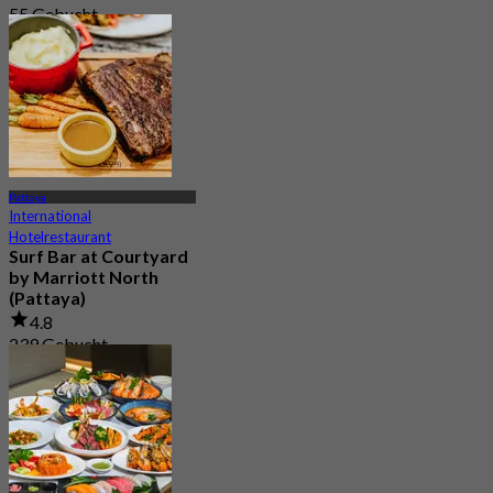
55 Gebucht
Aus
฿ 245
Pattaya
International
Hotelrestaurant
Surf Bar at Courtyard
by Marriott North
(Pattaya)
4.8
239 Gebucht
Aus
฿ 649.5