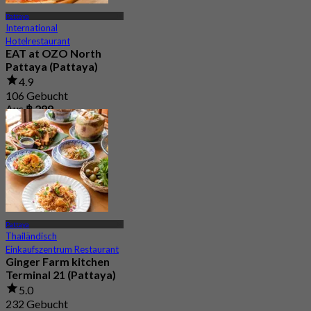
Pattaya
International
Hotelrestaurant
EAT at OZO North
Pattaya (Pattaya)
4.9
106 Gebucht
Aus
฿ 299
Pattaya
Thailändisch
Einkaufszentrum Restaurant
Ginger Farm kitchen
Terminal 21 (Pattaya)
5.0
232 Gebucht