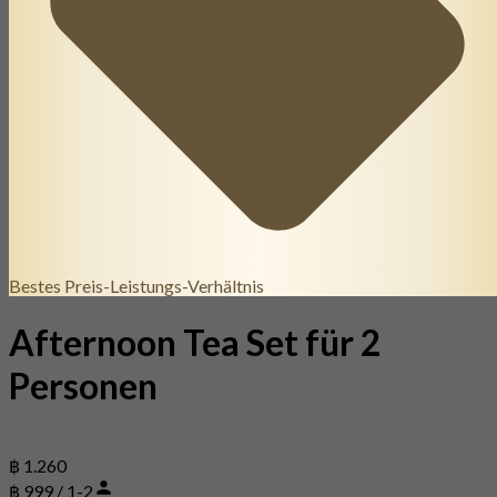
Bestes Preis-Leistungs-Verhältnis
Afternoon Tea Set für 2
Personen
฿ 1.260
฿ 999 / 1-2