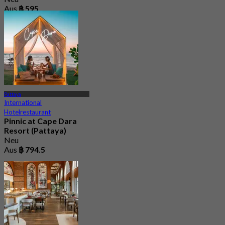
Aus
฿ 595
Pattaya
International
Hotelrestaurant
Pinnic at Cape Dara
Resort (Pattaya)
Neu
Aus
฿ 794.5