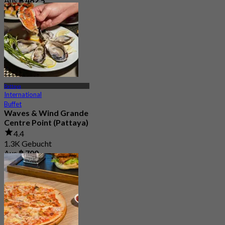
Aus
฿ 462.5
Pattaya
International
Buffet
Waves & Wind Grande
Centre Point (Pattaya)
4.4
1.3K Gebucht
Aus
฿ 700