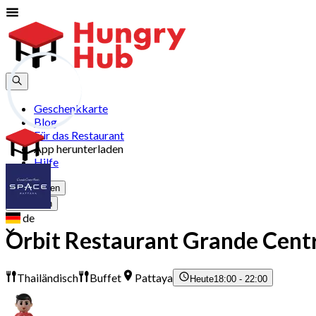
Geschenkkarte
Blog
Für das Restaurant
App herunterladen
Hilfe
Registrieren
Anmelden
de
Orbit Restaurant Grande Centr
Thailändisch
Buffet
Pattaya
Heute
18:00 - 22:00