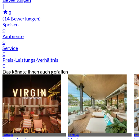
|
0
(14 Bewertungen)
Speisen
0
Ambiente
0
Service
0
Preis-Leistungs-Verhältnis
0
Das könnte Ihnen auch gefallen
Pattaya
Pattaya
Pat