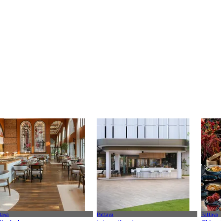
taya
Pattaya
Pattaya