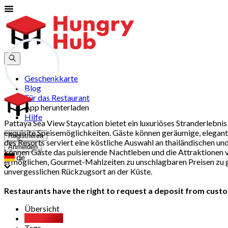
Geschenkkarte
Blog
Für das Restaurant
App herunterladen
Hilfe
Pattaya Sea View Staycation bietet ein luxuriöses Stranderlebn
exquisite Speisemöglichkeiten. Gäste können geräumige, elegant 
Registrieren
des Resorts serviert eine köstliche Auswahl an thailändischen un
Anmelden
können Gäste das pulsierende Nachtleben und die Attraktionen 
de
ermöglichen, Gourmet-Mahlzeiten zu unschlagbaren Preisen zu ge
unvergesslichen Rückzugsort an der Küste.
Restaurants have the right to request a deposit from custom
Übersicht
Xperience
Tags