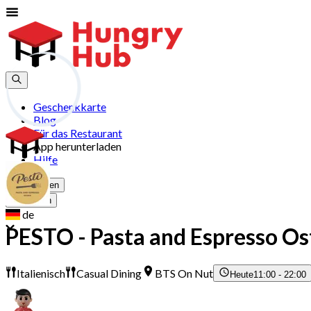
Geschenkkarte
Blog
Für das Restaurant
App herunterladen
Hilfe
Registrieren
Anmelden
de
PESTO - Pasta and Espresso Os
Italienisch
Casual Dining
BTS On Nut
Heute
11:00 - 22:00