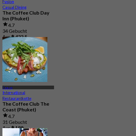
Fusion
Casual Dining
The Coffee Club Day
Inn (Phuket)
4.7
34 Gebucht
Aus
฿ 422.5
Phuket
International
Restaurantkette
The Coffee Club The
Coast (Phuket)
4.7
31 Gebucht
Aus
฿ 189