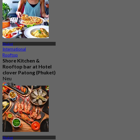
Phuket
International
Rooftop
Shore Kitchen &
Rooftop bar at Hotel
clover Patong (Phuket)
Neu
3.9
Aus
฿ 495
Phuket