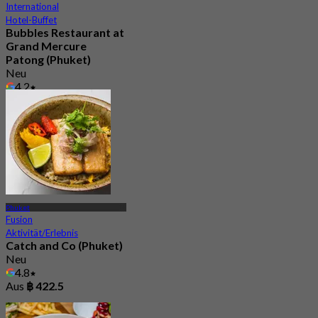
International
Hotel-Buffet
Bubbles Restaurant at
Grand Mercure
Patong (Phuket)
Neu
4.2
Aus
฿ 596.66
Phuket
Fusion
Aktivität/Erlebnis
Catch and Co (Phuket)
Neu
4.8
Aus
฿ 422.5