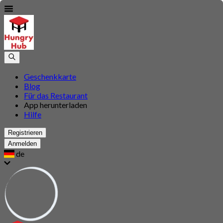
Geschenkkarte
Blog
Für das Restaurant
App herunterladen
Hilfe
Registrieren
Anmelden
de