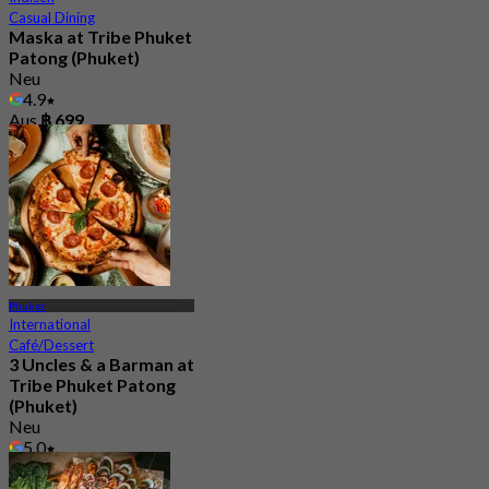
Casual Dining
Maska at Tribe Phuket
Patong (Phuket)
Neu
4.9
Aus
฿ 699
Phuket
International
Café/Dessert
3 Uncles & a Barman at
Tribe Phuket Patong
(Phuket)
Neu
5.0
Aus
฿ 599