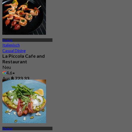
Phuket
Italienisch
Casual Dining
La Piccola Cafe and
Restaurant
Neu
4.6
Aus
฿ 723.33
Phuket