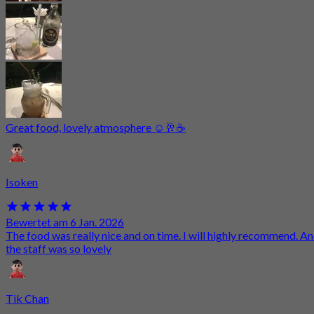
Great food, lovely atmosphere ☺️🥂☕️
Isoken
Bewertet am 6 Jan. 2026
The food was really nice and on time. I will highly recommend. A
the staff was so lovely
Tik Chan