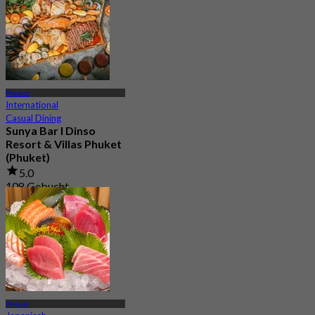
Phuket
International
Casual Dining
Sunya Bar l Dinso
Resort & Villas Phuket
(Phuket)
5.0
108 Gebucht
Aus
฿ 463.33
Phuket