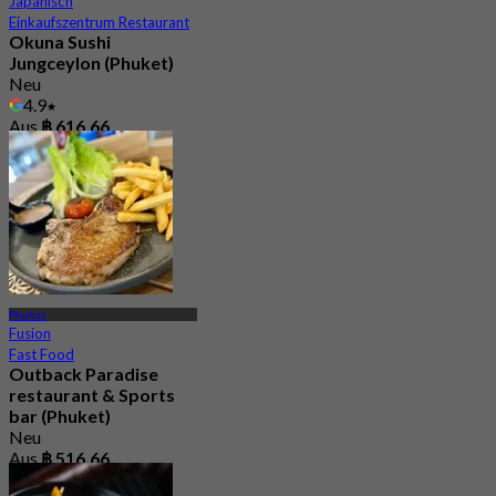
Japanisch
Einkaufszentrum Restaurant
Okuna Sushi
Jungceylon (Phuket)
Neu
4.9
Aus
฿ 616.66
Phuket
Fusion
Fast Food
Outback Paradise
restaurant & Sports
bar (Phuket)
Neu
Aus
฿ 516.66