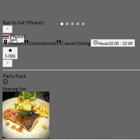
Rak to Eat (Phuket)
Phuket
0
Phuket
International
Casual Dining
Heute
10:00 - 22:00
5.0
(6)
Party Pack
Sharing Set