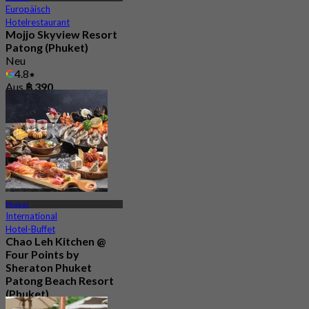
Europäisch
Hotelrestaurant
Mojjo Skyview Resort
Patong (Phuket)
Neu
4.8
Aus
฿ 390
Phuket
International
Hotel-Buffet
Chao Leh Kitchen @
Four Points by
Sheraton Phuket
Patong Beach Resort
(Phuket)
5.0