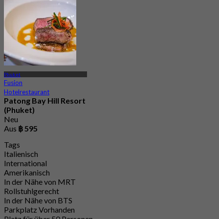
Phuket
Fusion
Hotelrestaurant
Patong Bay Hill Resort
(Phuket)
Neu
Aus
฿ 595
Tags
Italienisch
International
Amerikanisch
In der Nähe von MRT
Rollstuhlgerecht
In der Nähe von BTS
Parkplatz Vorhanden
Platz für über 50 Personen