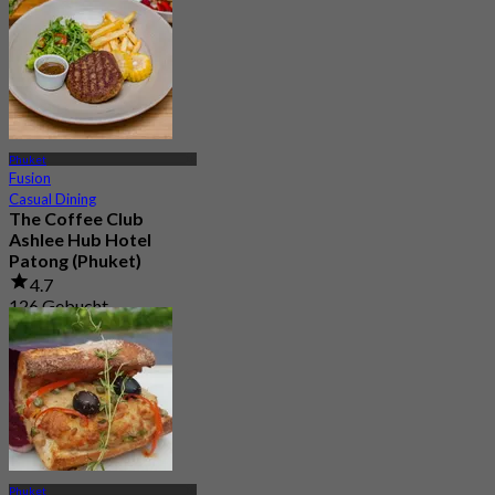
Phuket
Fusion
Casual Dining
The Coffee Club
Ashlee Hub Hotel
Patong (Phuket)
4.7
126 Gebucht
Aus
฿ 422.5
Phuket