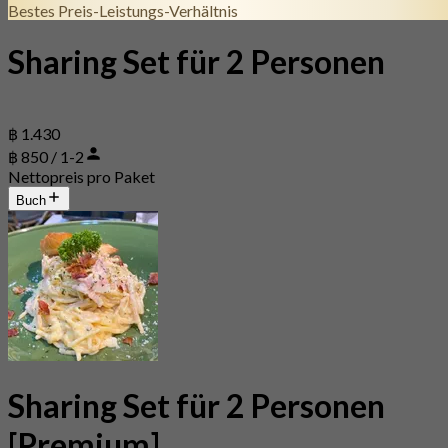
Bestes Preis-Leistungs-Verhältnis
Sharing Set für 2 Personen
฿ 1.430
฿ 850 / 1-2
Nettopreis pro Paket
Buch
Sharing Set für 2 Personen
[Premium]