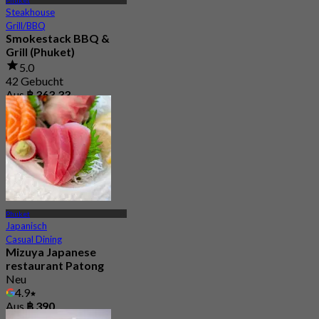
Steakhouse
Grill/BBQ
Smokestack BBQ &
Grill (Phuket)
5.0
42 Gebucht
Aus
฿ 363.33
Phuket
Japanisch
Casual Dining
Mizuya Japanese
restaurant Patong
Neu
4.9
Aus
฿ 390