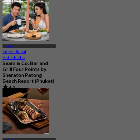
82 Gebucht
Aus
฿ 470
Phuket
International
Hotel-Buffet
Sears & Co. Bar and
Grill Four Points by
Sheraton Patong
Beach Resort (Phuket)
4.9
1.2K Gebucht
Aus
฿ 795
Phuket