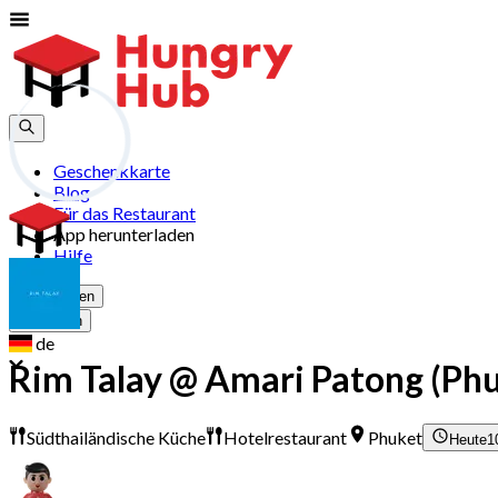
Geschenkkarte
Blog
Für das Restaurant
App herunterladen
Hilfe
Registrieren
Anmelden
de
Rim Talay @ Amari Patong (Ph
Südthailändische Küche
Hotelrestaurant
Phuket
Heute
1