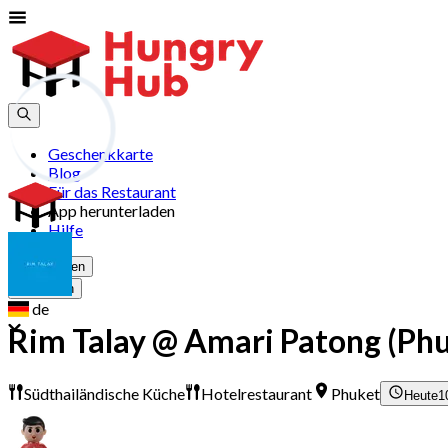
Geschenkkarte
Blog
Für das Restaurant
App herunterladen
Hilfe
Registrieren
Anmelden
de
Rim Talay @ Amari Patong (Ph
Südthailändische Küche
Hotelrestaurant
Phuket
Heute
1