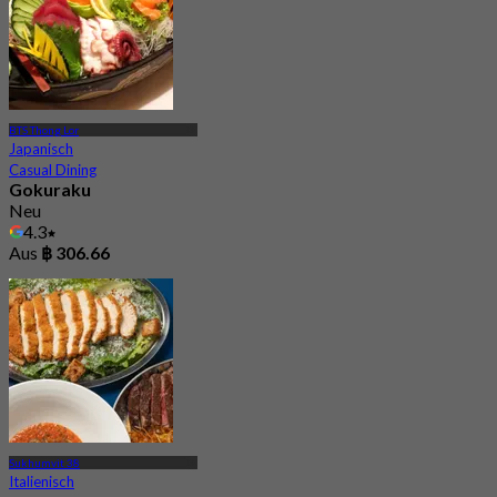
BTS Thong Lor
Japanisch
Casual Dining
Gokuraku
Neu
4.3
Aus
฿ 306.66
Sukhumvit 38
Italienisch