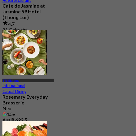
Hotelrestaurant
Cafe de Jasmine at
Jasmine 59 Hotel
(Thong Lor)
4.7
21 Gebucht
Aus
฿ 453
BTS Ekkamai
International
Casual Dining
Rosemary Everyday
Brasserie
Neu
4.5
Aus
฿ 622.5