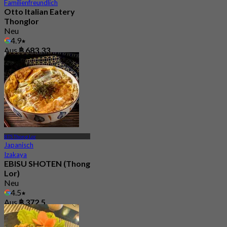
Familienfreundlich
Otto Italian Eatery
Thonglor
Neu
4.9
Aus
฿ 683.33
BTS Thong Lor
Japanisch
Izakaya
EBISU SHOTEN (Thong
Lor)
Neu
4.5
Aus
฿ 372.5