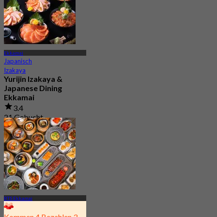
Ekkamai
Japanisch
Izakaya
Yurijin Izakaya &
Japanese Dining
Ekkamai
3.4
21 Gebucht
Aus
฿ 530
BTS Ekkamai
Kommen 4 Bezahlen 3