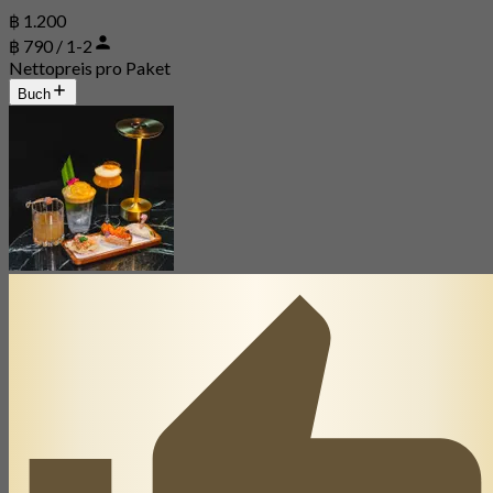
฿ 1.200
฿ 790 / 1-2
Nettopreis pro Paket
Buch