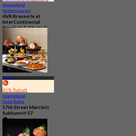
International
Hotelrestaurant
AVA Brasserie at
InterContinental
Bangkok Sukhumvit
4.7
4.1K Gebucht
Aus
฿ 525
Thonglor
45% Rabatt
International
Hotel-Buffet
57th Street Marriott
Sukhumvit 57
4.6
16.8K Gebucht
Aus
฿ 998