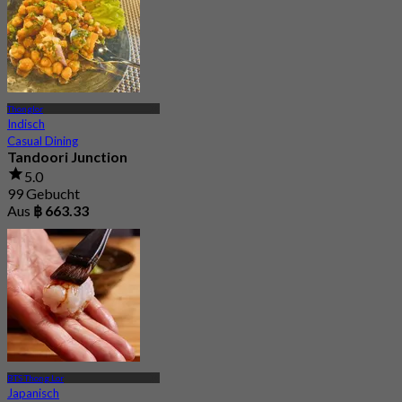
Thonglor
Indisch
Casual Dining
Tandoori Junction
5.0
99 Gebucht
Aus
฿ 663.33
BTS Thong Lor
Japanisch