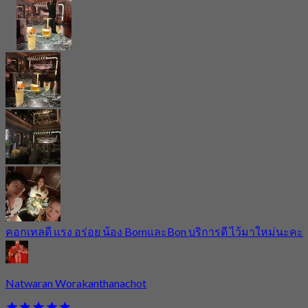
คอกเทลดี แรง อร่อย น้อง BomและBon บริการดี ไว้มาใหม่นะคะ
Natwaran Worakanthanachot