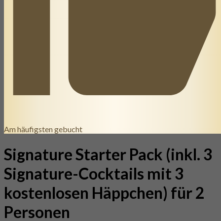
Am häufigsten gebucht
Signature Starter Pack (inkl. 3
Signature-Cocktails mit 3
kostenlosen Häppchen) für 2
Personen