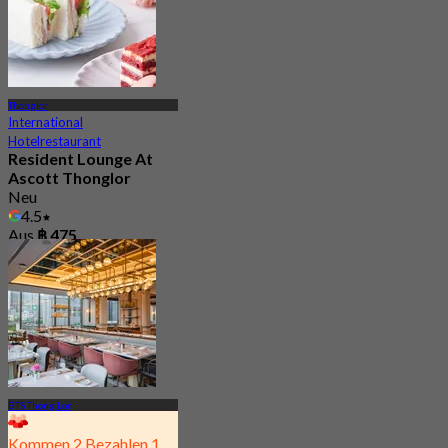
Thonglor
International
Hotelrestaurant
Resident Lounge At
Ascott Thonglor
Neu
4.5
Aus
฿ 475
BTS Thong Lor
Kommen 2 Bezahlen 1