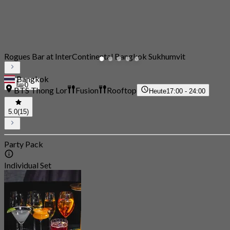
Rogues Bar at InterContinental Bangkok Sukhumvit
Bangkok
0
BTS Thong Lor
Fusion
Rooftop
Heute
17:00 - 24:00
5.0
(15)
Party Pack
Individual Set