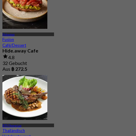
Ekkamai
Fusion
Café/Dessert
Hide.away Cafe
4.8
32 Gebucht
Aus
฿ 272.5
BTS Thong Lor
Thailändisch