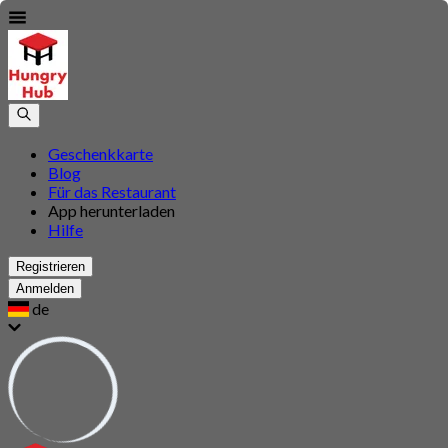
Geschenkkarte
Blog
Für das Restaurant
App herunterladen
Hilfe
Registrieren
Anmelden
de