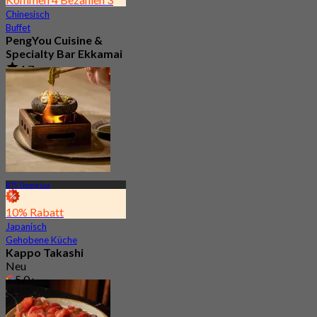
Chinesisch
Buffet
PengYou Cuisine &
Specialty Bar Ekkamai
4.7
2.5K Gebucht
Aus
฿ 294.25
BTS Thong Lor
10% Rabatt
Japanisch
Gehobene Küche
Kappo Takashi
Neu
5.0
Aus
฿ 4,767