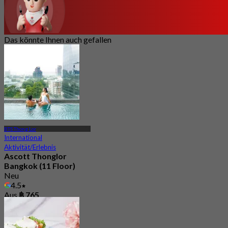
Das könnte Ihnen auch gefallen
BTS Thong Lor
International
Aktivität/Erlebnis
Ascott Thonglor
Bangkok (11 Floor)
Neu
4.5
Aus
฿ 765