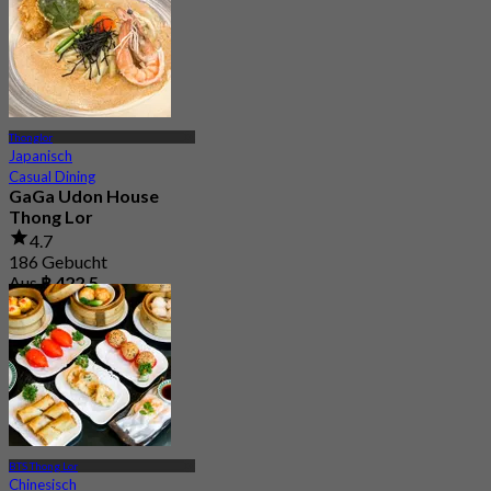
Thonglor
Japanisch
Casual Dining
GaGa Udon House
Thong Lor
4.7
186 Gebucht
Aus
฿ 422.5
BTS Thong Lor
Chinesisch