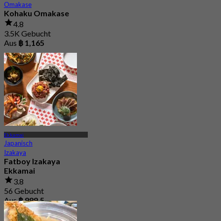
Omakase
Kohaku Omakase
4.8
3.5K Gebucht
Aus
฿ 1,165
Ekkamai
Japanisch
Izakaya
Fatboy Izakaya
Ekkamai
3.8
56 Gebucht
Aus
฿ 999.5