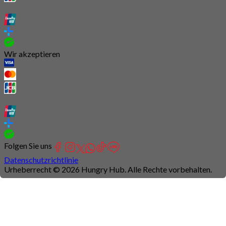
Wir akzeptieren
Folgen Sie uns
Datenschutzrichtlinie
Urheberrecht © 2026 Hungry Hub. Alle Rechte vorbehalten.
Connection
is
unstable