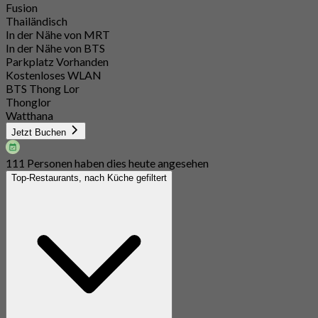
Fusion
Thailändisch
In der Nähe von MRT
In der Nähe von BTS
Parkplatz Vorhanden
Kostenloses WLAN
BTS Thong Lor
Thonglor
Watthana
Jetzt Buchen
111 Personen haben dies heute angesehen
Top-Restaurants, nach Küche gefiltert