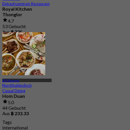
Einkaufszentrum Restaurant
Royal Kitchen
Thonglor
4.7
53 Gebucht
Aus
฿ 725
BTS Ekkamai
Nordthailändisch
Casual Dining
Hom Duan
5.0
44 Gebucht
Aus
฿ 233.33
Tags
International