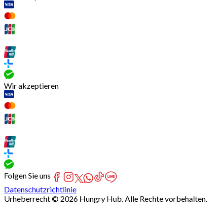
Wir akzeptieren
Folgen Sie uns
Datenschutzrichtlinie
Urheberrecht © 2026 Hungry Hub. Alle Rechte vorbehalten.
[Network]
Failed