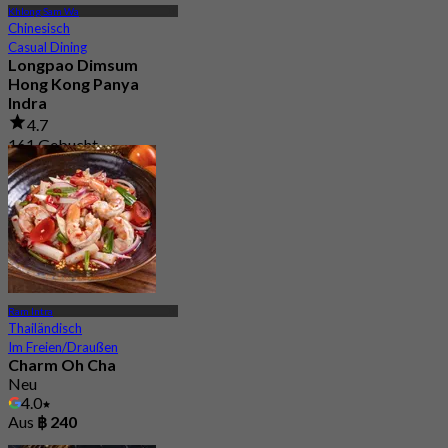
Khlong Sam Wa
Chinesisch
Casual Dining
Longpao Dimsum
Hong Kong Panya
Indra
4.7
161 Gebucht
Aus
฿ 230
Ram Intra
Thailändisch
Im Freien/Draußen
Charm Oh Cha
Neu
4.0
Aus
฿ 240