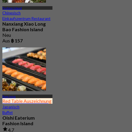
Fashion Island
Chinesisch
Einkaufszentrum Restaurant
Nanxiang Xiao Long
Bao Fashion Island
Neu
Aus
฿ 157
Ram Intra
Red Table Auszeichnung
Japanisch
Buffet
Oishi Eaterium
Fashion Island
4.7