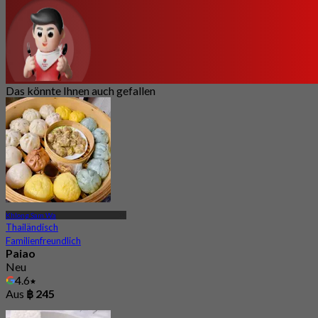
Das könnte Ihnen auch gefallen
Khlong Sam Wa
Thailändisch
Familienfreundlich
Paiao
Neu
4.6
Aus
฿ 245