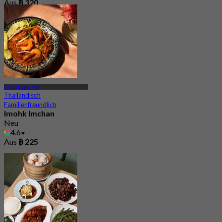
Aus
฿ 320
Khlong Sam Wa
Thailändisch
Familienfreundlich
Imohk Imchan
Neu
4.6
Aus
฿ 225