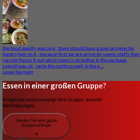
the food quality was nice , there should have a special menu for
hungry hub on it , because first we are arrive its seems staffs ther
can not figure it out which menu is including in the package ,
overall was ok , taste the north so well, in the p ...
Lesen Sie mehr
Essen in einer großen Gruppe?
Möglicherweise benötigt Ihre Gruppe
spezielle
Vereinbarungen.
Senden Sie eine große
Gruppenanfrage