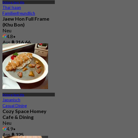
Khlong Sam Wa
Thai Isaan
Familienfreundlich
Jaew Hon Full Frame
(Khu Bon)
Neu
4.8
Aus
฿ 216.66
Khlong Sam Wa
Japanisch
Casual Dining
Cozy Space Homey
Cafe & Dining
Neu
4.9
Aus
฿ 325