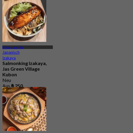
Khlong Sam Wa
Japanisch
Izakaya
Salmonking Izakaya,
Jas Green Village
Kubon
Neu
Aus
฿ 250