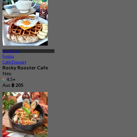
Khan Na Yao
Fusion
Café/Dessert
Rocky Rooster Cafe
Neu
4.5
Aus
฿ 205