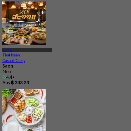
Sai Mai
Thai Isaan
Casual Dining
Saon
Neu
4.4
Aus
฿ 343.33