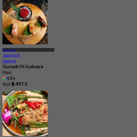
Ram Intra
Japanisch
Izakaya
Guzadrift Izakaya
Neu
4.8
Aus
฿ 497.5