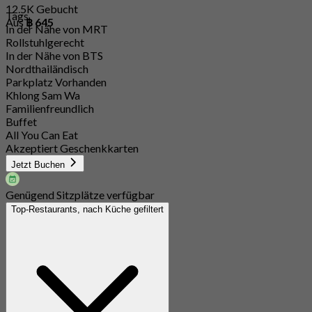
12.5K Gebucht
Tags
Aus
฿ 645
In der Nähe von MRT
Rollstuhlgerecht
In der Nähe von BTS
Nordthailändisch
Parkplatz Vorhanden
Khlong Sam Wa
Familienfreundlich
Buffet
All You Can Eat
Akzeptiert Geschenkkarten
Jetzt Buchen
Genügend Sitzplätze verfügbar
Top-Restaurants, nach Küche gefiltert