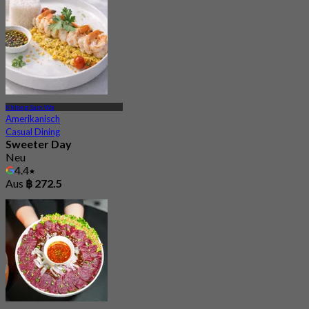
Khlong Sam Wa
Amerikanisch
Casual Dining
Sweeter Day
Neu
4.4
Aus
฿ 272.5