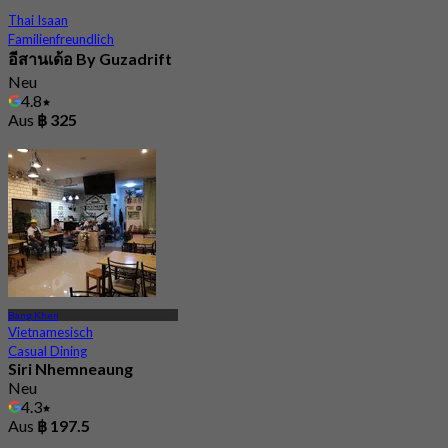
Thai Isaan
Familienfreundlich
อีสานเด้อ By Guzadrift
Neu
4.8
Aus
฿ 325
Bang Khen
Vietnamesisch
Casual Dining
Siri Nhemneaung
Neu
4.3
Aus
฿ 197.5