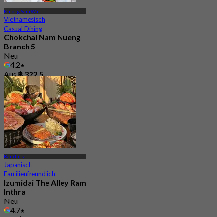
Khlong Sam Wa
Vietnamesisch
Casual Dining
Chokchai Nam Nueng
Branch 5
Neu
4.2
Aus
฿ 322.5
Ram Intra
Japanisch
Familienfreundlich
Izumidai The Alley Ram
Inthra
Neu
4.7