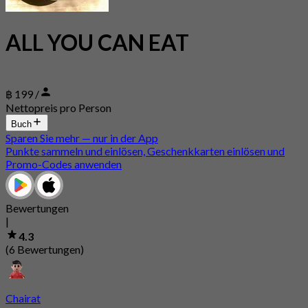
ALL YOU CAN EAT
฿ 199 /
Nettopreis pro Person
Buch
Sparen Sie mehr — nur in der App
Punkte sammeln und einlösen, Geschenkkarten einlösen und
Promo-Codes anwenden
Bewertungen
|
4.3
(6 Bewertungen)
Chairat