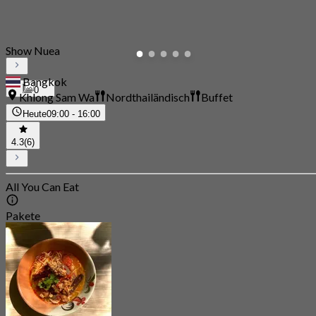
Show Nuea
Bangkok
0
Khlong Sam Wa
Nordthailändisch
Buffet
Heute
09:00 - 16:00
4.3
(6)
All You Can Eat
Pakete