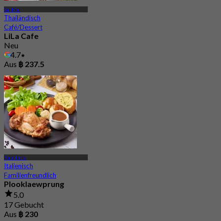
Sai Mai
Thailändisch
Café/Dessert
LiLa Cafe
Neu
4.7
Aus
฿ 237.5
Ram Intra
Italienisch
Familienfreundlich
Plooklaewprung
5.0
17 Gebucht
Aus
฿ 230