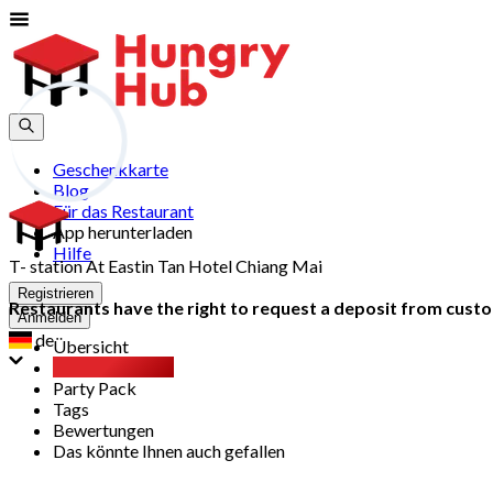
Geschenkkarte
Blog
Für das Restaurant
App herunterladen
Hilfe
T- station At Eastin Tan Hotel Chiang Mai
Registrieren
Restaurants have the right to request a deposit from custom
Anmelden
de
Übersicht
All You Can Eat
Party Pack
Tags
Bewertungen
Das könnte Ihnen auch gefallen