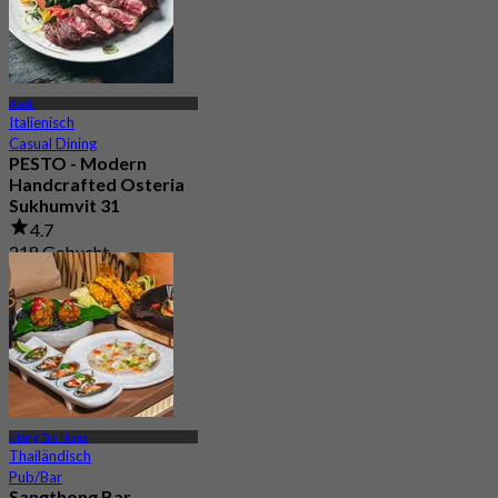
Asok
Italienisch
Casual Dining
PESTO - Modern
Handcrafted Osteria
Sukhumvit 31
4.7
218 Gebucht
Aus
฿ 375
Klong Tan Nuea
Thailändisch
Pub/Bar
Sangthong Bar