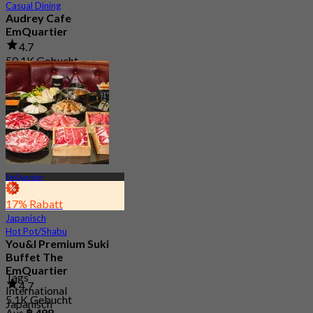
Casual Dining
Audrey Cafe
EmQuartier
4.7
50.1K Gebucht
Aus
฿ 149.5
EmQuartier
17% Rabatt
Japanisch
Hot Pot/Shabu
You&I Premium Suki
Buffet The
EmQuartier
Tags
4.7
International
5.1K Gebucht
Japanisch
Aus
฿ 498