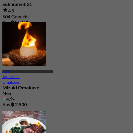
Sukhumvit 31
4.9
504 Gebucht
Aus
฿ 563.33
Asok
Japanisch
Omakase
Mizuki Omakase
Neu
4.9
Aus
฿ 2,500