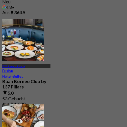
Neu
4.8
Aus
฿ 364.5
BTS Phrom Phong
Fusion
Hotel-Buffet
Baan Borneo Club by
137 Pillars
5.0
53 Gebucht
Aus
฿ 1,290