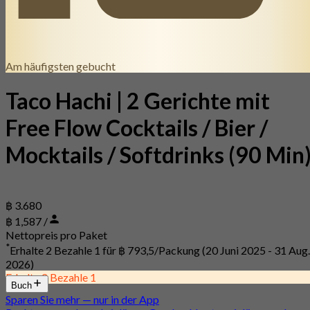
Am häufigsten gebucht
Taco Hachi | 2 Gerichte mit
Free Flow Cocktails / Bier /
Mocktails / Softdrinks (90 Min
฿ 3.680
฿ 1,587 /
Nettopreis pro Paket
*
Erhalte 2 Bezahle 1 für
฿ 793,5/Packung
(20 Juni 2025 - 31 Aug.
2026)
Erhalte 2 Bezahle 1
Buch
Sparen Sie mehr — nur in der App