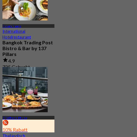
Phrom Phong
International
Hotelrestaurant
Bangkok Trading Post
Bistro & Bar by 137
Pillars
4.9
725 Gebucht
Aus
฿ 499.75
BTS Phrom Phong
10% Rabatt
Thailändisch