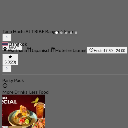
Taco Hachi At TRIBE Bangkok Hotel
Bangkok
0
Watthana
Japanisch
Hotelrestaurant
Heute
17:30 - 24:00
5.0
(23)
Party Pack
More Drinks, Less Food