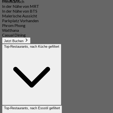
Mexikanisch
In der Nähe von MRT
In der Nähe von BTS
Malerische Aussicht
Parkplatz Vorhanden
Phrom Phong
Watthana
Casual Dining
Jetzt Buchen
Top-Restaurants, nach Küche gefiltert
Top-Restaurants, nach Essstil gefiltert