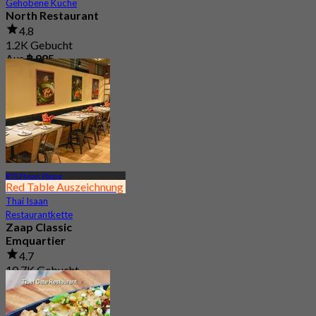
Gehobene Küche
North Restaurant
4.8
1.2K Gebucht
Aus
฿ 995
BTS Phrom Phong
Red Table Auszeichnung
Thai Isaan
Restaurantkette
Zaap Classic
Emquartier
4.7
10.7K Gebucht
Aus
฿ 249.75