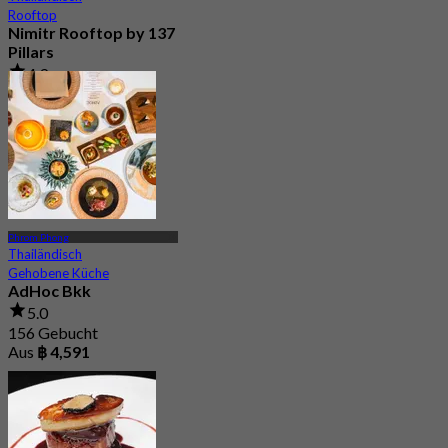
Rooftop
Nimitr Rooftop by 137
Pillars
4.9
4.5K Gebucht
Aus
฿ 747.5
Phrom Phong
Thailändisch
Gehobene Küche
AdHoc Bkk
5.0
156 Gebucht
Aus
฿ 4,591