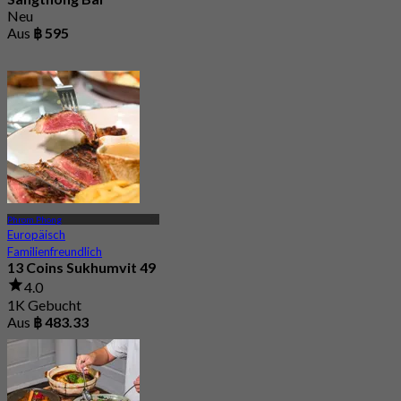
Neu
Aus
฿ 595
Phrom Phong
Europäisch
Familienfreundlich
13 Coins Sukhumvit 49
4.0
1K Gebucht
Aus
฿ 483.33