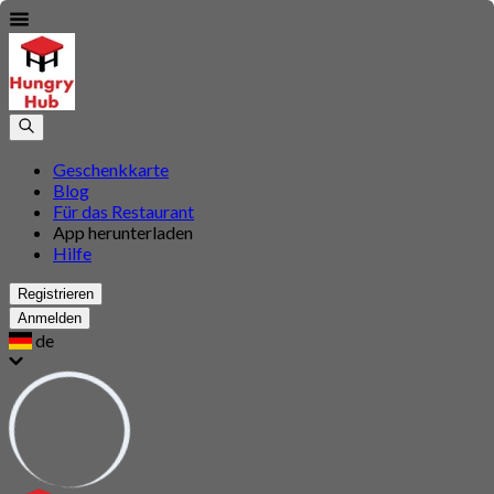
Geschenkkarte
Blog
Für das Restaurant
App herunterladen
Hilfe
Registrieren
Anmelden
de