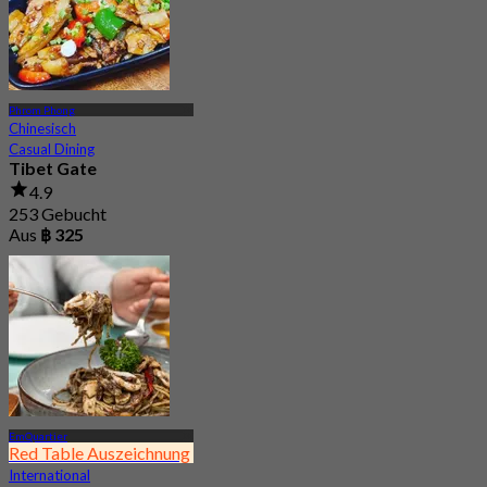
Phrom Phong
Chinesisch
Casual Dining
Tibet Gate
4.9
253 Gebucht
Aus
฿ 325
EmQuartier
Red Table Auszeichnung
International