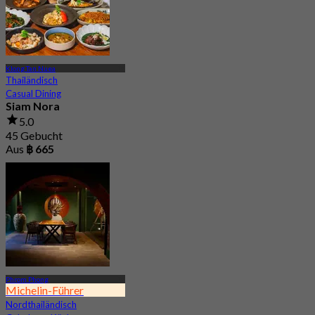
Klong Tan Nuea
Thailändisch
Casual Dining
Siam Nora
5.0
45 Gebucht
Aus
฿ 665
Phrom Phong
Michelin-Führer
Nordthailändisch