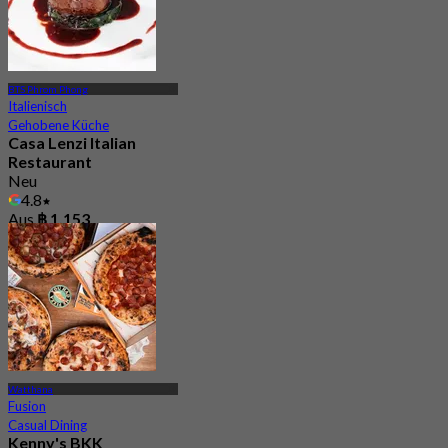
BTS Phrom Phong
Italienisch
Gehobene Küche
Casa Lenzi Italian
Restaurant
Neu
4.8
Aus
฿ 1,153
Watthana
Fusion
Casual Dining
Kenny's BKK