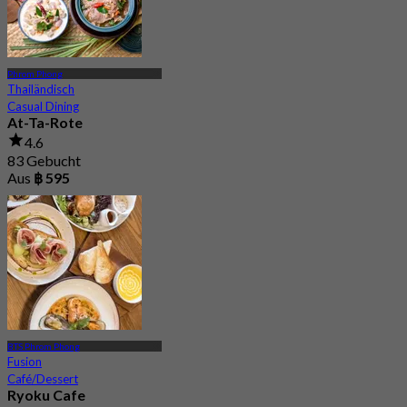
Phrom Phong
Thailändisch
Casual Dining
At-Ta-Rote
4.6
83 Gebucht
Aus
฿ 595
BTS Phrom Phong
Fusion
Café/Dessert
Ryoku Cafe