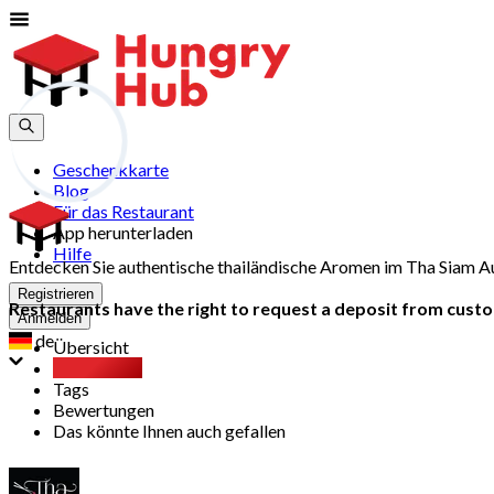
Geschenkkarte
Blog
Für das Restaurant
App herunterladen
Hilfe
Entdecken Sie authentische thailändische Aromen im Tha Siam Au
Registrieren
Restaurants have the right to request a deposit from custom
Anmelden
de
Übersicht
Party Pack
Tags
Bewertungen
Das könnte Ihnen auch gefallen