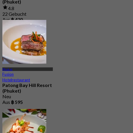
(Phuket)
4.8
22 Gebucht
Aus
฿ 430
Phuket
Fusion
Hotelrestaurant
Patong Bay Hill Resort
(Phuket)
Neu
Aus
฿ 595