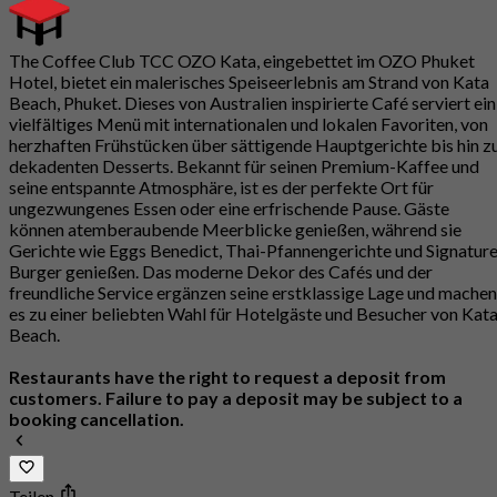
The Coffee Club TCC OZO Kata, eingebettet im OZO Phuket
Hotel, bietet ein malerisches Speiseerlebnis am Strand von Kata
Beach, Phuket. Dieses von Australien inspirierte Café serviert ein
vielfältiges Menü mit internationalen und lokalen Favoriten, von
herzhaften Frühstücken über sättigende Hauptgerichte bis hin z
dekadenten Desserts. Bekannt für seinen Premium-Kaffee und
seine entspannte Atmosphäre, ist es der perfekte Ort für
ungezwungenes Essen oder eine erfrischende Pause. Gäste
können atemberaubende Meerblicke genießen, während sie
Gerichte wie Eggs Benedict, Thai-Pfannengerichte und Signature
Burger genießen. Das moderne Dekor des Cafés und der
freundliche Service ergänzen seine erstklassige Lage und machen
es zu einer beliebten Wahl für Hotelgäste und Besucher von Kat
Beach.
Restaurants have the right to request a deposit from
customers. Failure to pay a deposit may be subject to a
booking cancellation.
Teilen