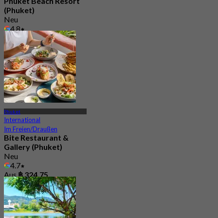
Phuket Beach Resort
(Phuket)
Neu
4.8
Aus
฿ 890
Phuket
International
Im Freien/Draußen
Bite Restaurant &
Gallery (Phuket)
Neu
4.7
Aus
฿ 324.75