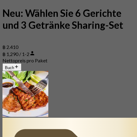
Neu: Wählen Sie 6 Gerichte
und 3 Getränke Sharing-Set
฿ 2.410
฿ 1,290 / 1-2
Nettopreis pro Paket
Buch