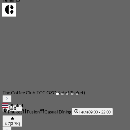
The Coffee Club TCC OZO Kata (Phuket)
Phuket
0
Phuket
Fusion
Casual Dining
Heute
09:00 - 22:00
4.7
(3.7K)