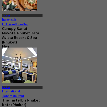
Phuket
Italienisch
Im Freien/Draußen
Canopy Bar at
Novotel Phuket Kata
Avista Resort & Spa
(Phuket)
Neu
4.9
Aus
฿ 2,250
Phuket
International
Hotelrestaurant
The Taste Ibis Phuket
Kata (Phuket)