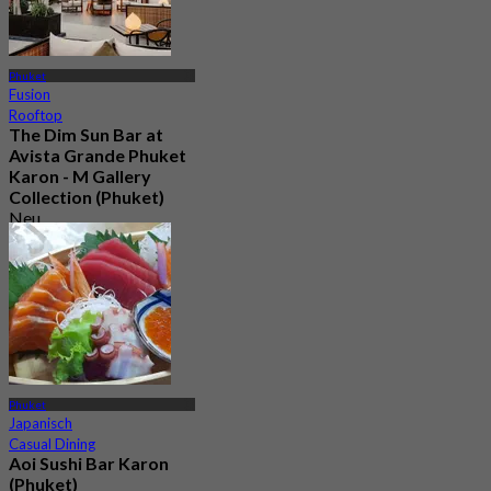
Phuket
Fusion
Rooftop
The Dim Sun Bar at
Avista Grande Phuket
Karon - M Gallery
Collection (Phuket)
Neu
5.0
Aus
฿ 1,299
Phuket
Japanisch
Casual Dining
Aoi Sushi Bar Karon
(Phuket)