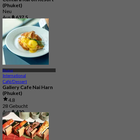
(Phuket)
Neu
Aus
฿ 637.5
Phuket
International
Café/Dessert
Gallery Cafe Nai Harn
(Phuket)
4.8
28 Gebucht
Aus
฿ 430