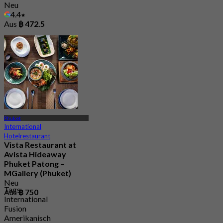
Neu
4.4
Aus
฿ 472.5
Phuket
International
Hotelrestaurant
Vista Restaurant at
Avista Hideaway
Phuket Patong –
MGallery (Phuket)
Neu
Tags
Aus
฿ 750
International
Fusion
Amerikanisch