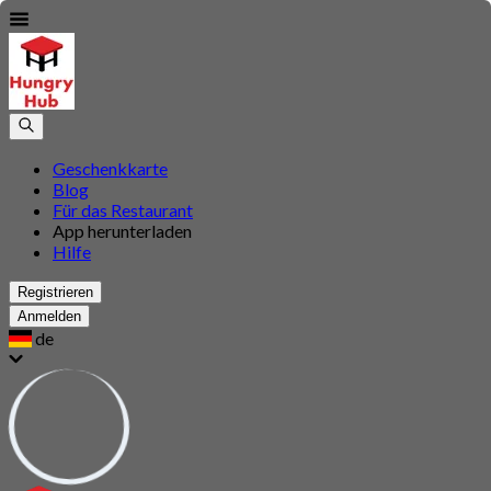
Geschenkkarte
Blog
Für das Restaurant
App herunterladen
Hilfe
Registrieren
Anmelden
de