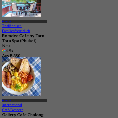
Phuket
Thailändisch
Familienfreundlich
Romdee Cafe by Tarn
Tara Spa (Phuket)
Neu
4.9
Aus
฿ 350
Phuket
International
Café/Dessert
Gallery Cafe Chalong