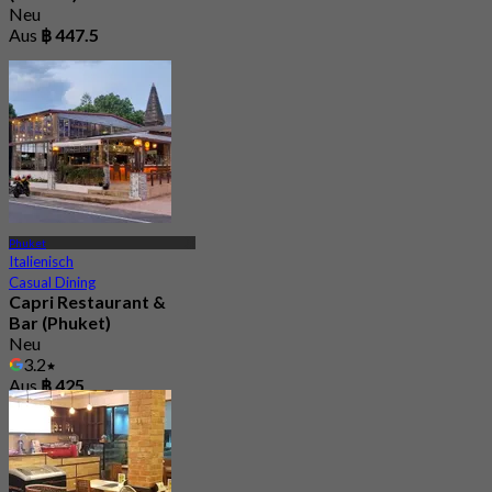
Neu
Aus
฿ 447.5
Phuket
Italienisch
Casual Dining
Capri Restaurant &
Bar (Phuket)
Neu
3.2
Aus
฿ 425