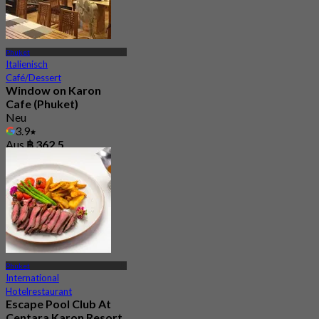
Phuket
Italienisch
Café/Dessert
Window on Karon
Cafe (Phuket)
Neu
3.9
Aus
฿ 362.5
Phuket
International
Hotelrestaurant
Escape Pool Club At
Centara Karon Resort