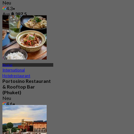
Neu
4.3
Aus
฿ 387.5
Phuket
International
Hotelrestaurant
Portosino Restaurant
& Rooftop Bar
(Phuket)
Neu
4.6
Aus
฿ 530