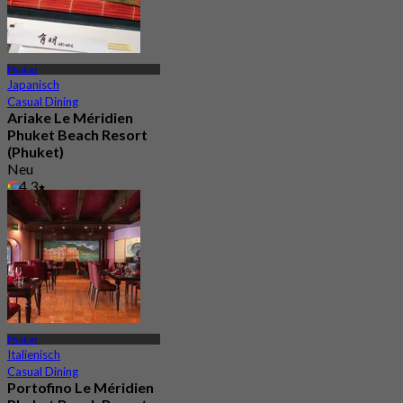
Phuket
Japanisch
Casual Dining
Ariake Le Méridien
Phuket Beach Resort
(Phuket)
Neu
4.3
Aus
฿ 890
Phuket
Italienisch
Casual Dining
Portofino Le Méridien