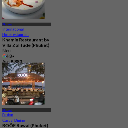
Phuket
International
Hotelrestaurant
Khamin Restaurant by
Villa Zolitude (Phuket)
Neu
4.8
Aus
฿ 880
Phuket
Fusion
Casual Dining
ROÔF Rawai (Phuket)