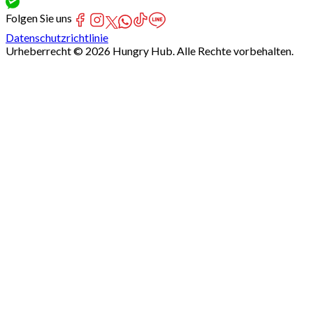
Folgen Sie uns
Datenschutzrichtlinie
Urheberrecht © 2026 Hungry Hub. Alle Rechte vorbehalten.
Failed
connect
to
server