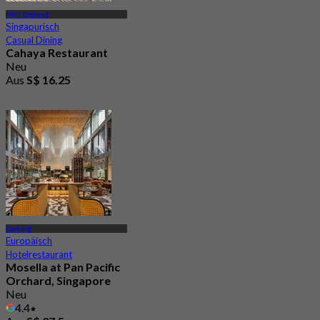
MRT Orchard
Singapurisch
Casual Dining
Cahaya Restaurant
Neu
Aus
S$ 16.25
Orchard
Europäisch
Hotelrestaurant
Mosella at Pan Pacific
Orchard, Singapore
Neu
4.4