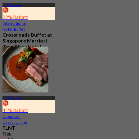
MRT Orchard
22% Rabatt
International
Hotel-Buffet
Crossroads Buffet at
Singapore Marriott
Tang Plaza Hotel
4.5
682 Gebucht
Aus
S$ 65
MRT Orchard
41% Rabatt
Japanisch
Casual Dining
FLNT
Neu