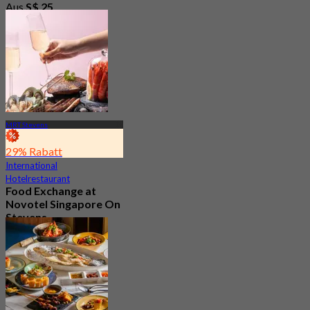
Aus
S$ 25
MRT Stevens
29% Rabatt
International
Hotelrestaurant
Food Exchange at
Novotel Singapore On
Stevens
3.0
207 Gebucht
Aus
S$ 27.5