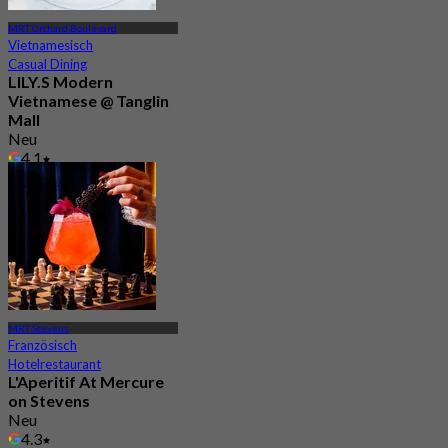
MRT Orchard Boulevard
Vietnamesisch
Casual Dining
LILY.S Modern
Vietnamese @ Tanglin
Mall
Neu
4.1
Aus
S$ 33.75
MRT Stevens
Französisch
Hotelrestaurant
L'Aperitif At Mercure
on Stevens
Neu
4.3