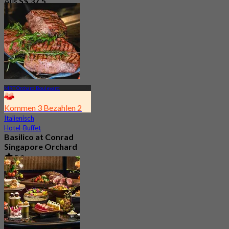
Aus
S$ 37.5
MRT Orchard Boulevard
Kommen 3 Bezahlen 2
Italienisch
Hotel-Buffet
Basilico at Conrad
Singapore Orchard
5.0
1.4K Gebucht
Aus
S$ 54.35