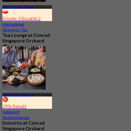
MRT Orchard Boulevard
Erhalte 3 Bezahle 2
International
Afternoon Tea
Tea Lounge at Conrad
Singapore Orchard
4.7
631 Gebucht
Aus
S$ 34.2
MRT Orchard Boulevard
39% Rabatt
Italienisch
Hotelrestaurant
Dolcetto at Conrad
Singapore Orchard