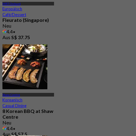
MRT Orchard
Europäisch
Café/Dessert
Fleurato (Singapore)
Neu
4.4
Aus
S$ 37.75
Shaw Centre
Koreanisch
Casual Dining
8 Korean BBQ at Shaw
Centre
Neu
4.4
Aus
S$ 57.5