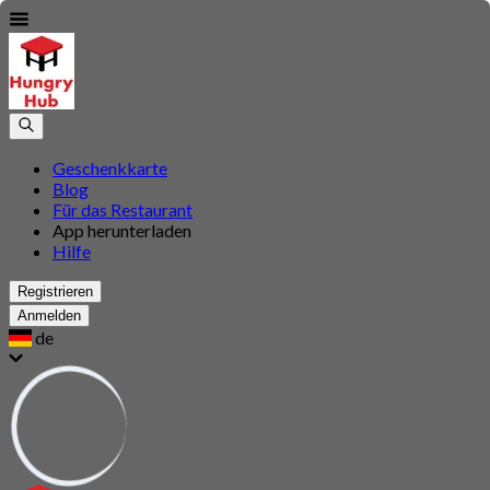
Geschenkkarte
Blog
Für das Restaurant
App herunterladen
Hilfe
Registrieren
Anmelden
de