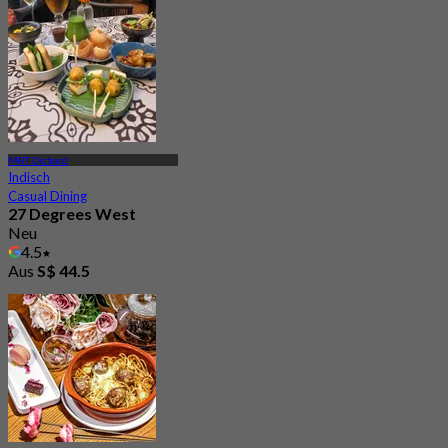
MRT Orchard
Indisch
Casual Dining
27 Degrees West
Neu
4.5
Aus
S$ 44.5