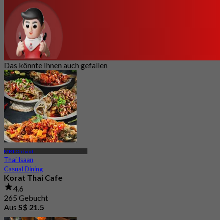
Das könnte Ihnen auch gefallen
MRT Orchard
Thai Isaan
Casual Dining
Korat Thai Cafe
4.6
265 Gebucht
Aus
S$ 21.5