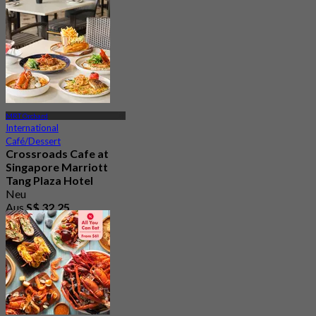
MRT Orchard
International
Café/Dessert
Crossroads Cafe at
Singapore Marriott
Tang Plaza Hotel
Neu
Aus
S$ 32.25