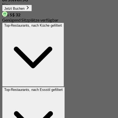
Neu
Jetzt Buchen
4.2
Aus
S$ 32
Genügend Sitzplätze verfügbar
Top-Restaurants, nach Küche gefiltert
Top-Restaurants, nach Essstil gefiltert