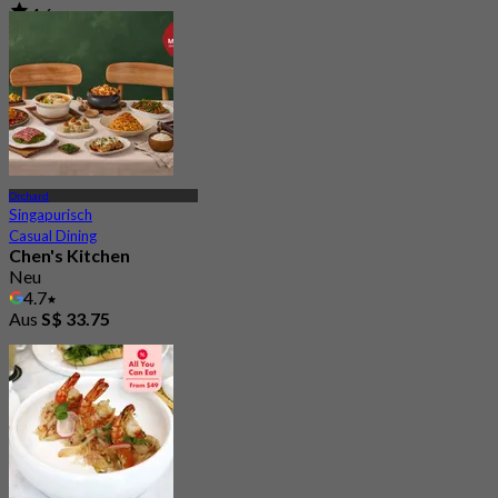
4.6
341 Gebucht
Aus
S$ 29.5
Orchard
Singapurisch
Casual Dining
Chen's Kitchen
Neu
4.7
Aus
S$ 33.75