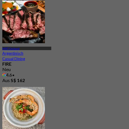
4.7
Aus
S$ 41.97
MRT Orchard
Argentinisch
Casual Dining
FIRE
Neu
4.6
Aus
S$ 162