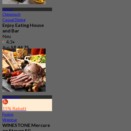
Orchard
Chinesisch
Casual Dining
Enjoy Eating House
and Bar
Neu
4.3
Aus
S$ 44.75
MRT Stevens
15% Rabatt
Fusion
Weinbar
WINESTONE Mercure
on Steven SG