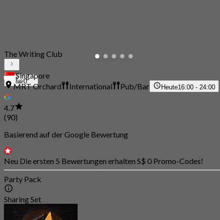
The Writing Club
Singapore
0
MRT Orchard
International
Pub/Bar
Heute
16:00 - 24:00
4.7
(90)
Basierend auf der Google Bewertung
Neu Die ersten 5 Bewertungen erhalten S$ 0 Promo-Codes!
Party Pack
Sharing Set