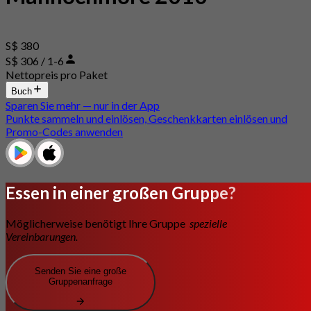
S$ 380
S$ 306 / 1-6
Nettopreis pro Paket
Buch
Sparen Sie mehr — nur in der App
Punkte sammeln und einlösen, Geschenkkarten einlösen und
Promo-Codes anwenden
Essen in einer großen Gruppe?
Möglicherweise benötigt Ihre Gruppe
spezielle
Vereinbarungen.
Senden Sie eine große
Gruppenanfrage