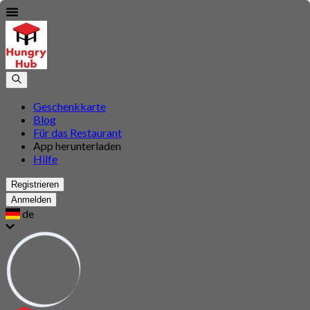
Geschenkkarte
Blog
Für das Restaurant
App herunterladen
Hilfe
Registrieren
Anmelden
de