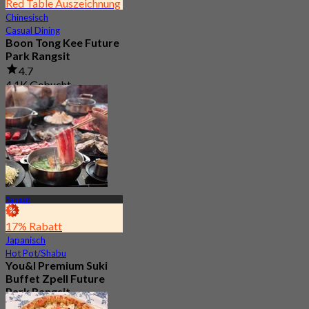
Red Table Auszeichnung
Chinesisch
Casual Dining
Boon Tong Kee Future
Park Rangsit
4.7
4.1K Gebucht
Aus
฿ 362.5
Rangsit
17% Rabatt
Japanisch
Hot Pot/Shabu
You&I Premium Suki
Buffet Zpell Future
Park Rangsit
4.7