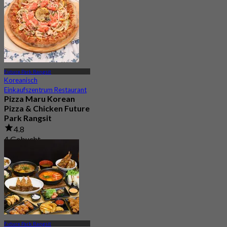
2.1K Gebucht
Aus
฿ 498
Future Park Rangsit
Koreanisch
Einkaufszentrum Restaurant
Pizza Maru Korean
Pizza & Chicken Future
Park Rangsit
4.8
4 Gebucht
Aus
฿ 447.5
Future Park Rangsit