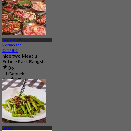
Future Park Rangsit
Koreanisch
Grill/BBQ
nice two Meat u
Future Park Rangsit
3.6
11 Gebucht
Aus
฿ 845
Rangsit