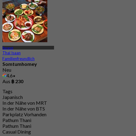
Rangsit
Thai Isaan
Familienfreundlich
Somtumhomey
Neu
4.6
Aus
฿ 230
Tags
Japanisch
In der Nähe von MRT
In der Nähe von BTS
Parkplatz Vorhanden
Pathum Thani
Pathum Thani
Casual Dining