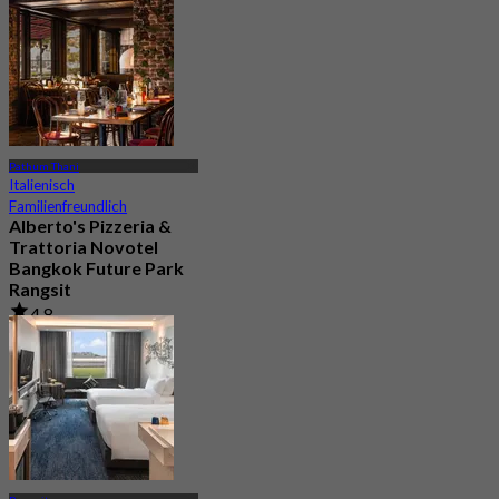
Aus
฿ 350
Pathum Thani
Italienisch
Familienfreundlich
Alberto's Pizzeria &
Trattoria Novotel
Bangkok Future Park
Rangsit
4.8
347 Gebucht
Aus
฿ 635