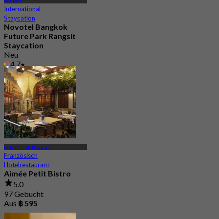
Rangsit
International
Staycation
Novotel Bangkok
Future Park Rangsit
Staycation
Neu
4.7
Aus
฿ 1,750
Future Park Rangsit
Französisch
Hotelrestaurant
Aimée Petit Bistro
5.0
97 Gebucht
Aus
฿ 595