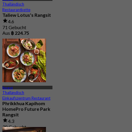
Thailändisch
Restaurantkette
Taliew Lotus's Rangsit
4.6
71 Gebucht
Aus
฿ 224.75
Rangsit
Thailändisch
Einkaufszentrum Restaurant
Phrikkhua Kapihom
HomePro Future Park
Rangsit
4.3
38 Gebucht