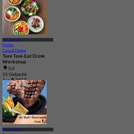
Pathum Thani
Fusion
Casual Dining
Toni Toni-Eat Drink
Workshop
5.0
55 Gebucht
Aus
฿ 342.5
Pathum Thani