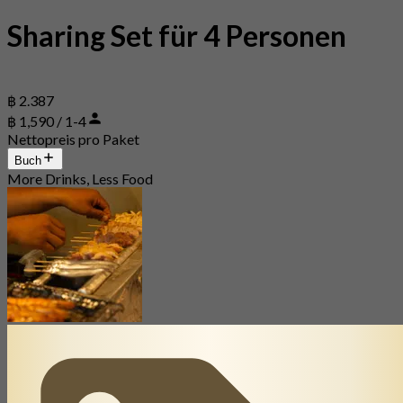
Sharing Set für 4 Personen
฿ 2.387
฿ 1,590 / 1-4
Nettopreis pro Paket
Buch
More Drinks, Less Food