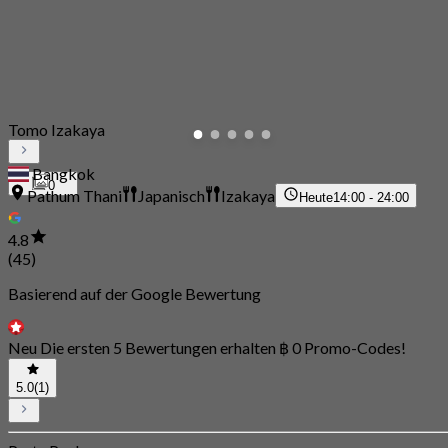
Tomo Izakaya
Bangkok
0
Pathum Thani
Japanisch
Izakaya
Heute
14:00 - 24:00
4.8
(45)
Basierend auf der Google Bewertung
Neu Die ersten 5 Bewertungen erhalten ฿ 0 Promo-Codes!
5.0
(1)