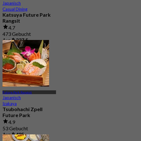
Japanisch
Casual Dining
Katsuya Future Park
Rangsit
4.7
473 Gebucht
Aus
฿ 237.5
Future Park Rangsit
Japanisch
Izakaya
Tsubohachi Zpell
Future Park
4.9
53 Gebucht
Aus
฿ 495