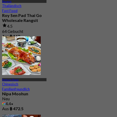
Rangsit
Thailändisch
Fast Food
Roy Sen Pad Thai Go
Wholesale Rangsit
4.5
64 Gebucht
Aus
฿ 160
Pathum Thani
Chinesisch
Familienfreundlich
Nipa Moohun
Neu
4.4
Aus
฿ 472.5