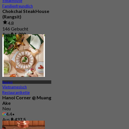
Steakhouse
Familienfreundlich
Chokchai SteakHouse
(Rangsit)
4.8
146 Gebucht
Aus
฿ 1,300
Rangsit
Vietnamesisch
Restaurantkette
Hanoi Corner @ Muang
Ake
Neu
4.4
Aus
฿ 437.5