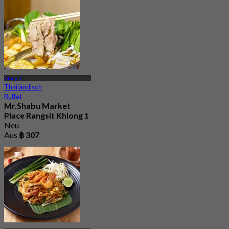
Klong 1
Thailändisch
Buffet
Mr.Shabu Market
Place Rangsit Khlong 1
Neu
Aus
฿ 307