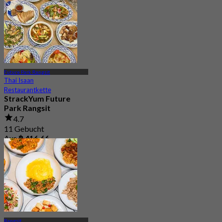
Future Park Rangsit
Thai Isaan
Restaurantkette
StrackYum Future
Park Rangsit
4.7
11 Gebucht
Aus
฿ 416.66
Rangsit