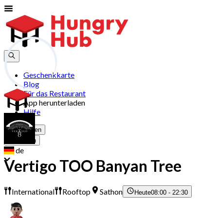
Geschenkkarte
Blog
Für das Restaurant
App herunterladen
Hilfe
Registrieren
Anmelden
de
Vertigo TOO Banyan Tree
International
Rooftop
Sathon
Heute
08:00 - 22:30