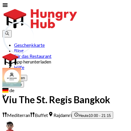
Geschenkkarte
Blog
Für das Restaurant
App herunterladen
Hilfe
Registrieren
Anmelden
de
Viu The St. Regis Bangkok
Mediterran
Buffet
Rajdamri
Heute
10:00 - 21:15