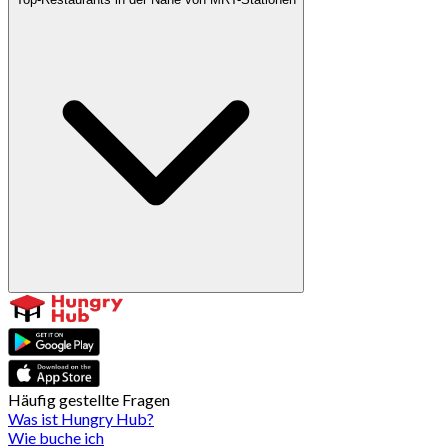
Häufig gestellte Fragen
Was ist Hungry Hub?
Wie buche ich