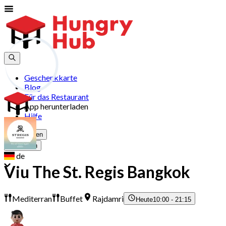
Geschenkkarte
Blog
Für das Restaurant
App herunterladen
Hilfe
Registrieren
Anmelden
de
Viu The St. Regis Bangkok
Mediterran
Buffet
Rajdamri
Heute
10:00 - 21:15