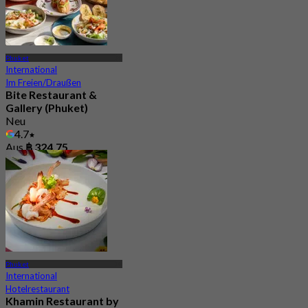
Phuket
International
Im Freien/Draußen
Bite Restaurant &
Gallery (Phuket)
Neu
4.7
Aus
฿ 324.75
Phuket
International
Hotelrestaurant
Khamin Restaurant by