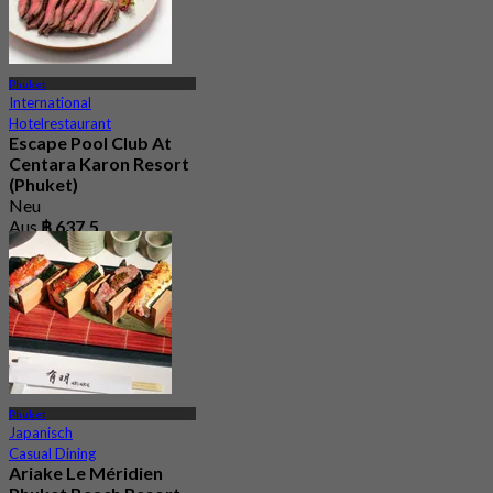
Phuket
International
Hotelrestaurant
Escape Pool Club At
Centara Karon Resort
(Phuket)
Neu
Aus
฿ 637.5
Phuket
Japanisch
Casual Dining
Ariake Le Méridien