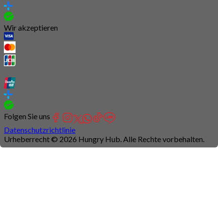
Wir akzeptieren
Folgen Sie uns
Datenschutzrichtlinie
Urheberrecht © 2026 Hungry Hub. Alle Rechte vorbehalten.
Connection
is
unstable