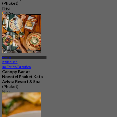
(Phuket)
Neu
4.6
Aus
฿ 530
Phuket
Italienisch
Im Freien/Draußen
Canopy Bar at
Novotel Phuket Kata
Avista Resort & Spa
(Phuket)
Neu
4.9
Aus
฿ 2,250