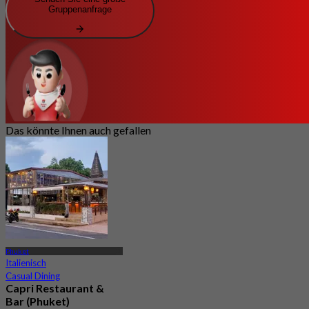
Gruppenanfrage
Das könnte Ihnen auch gefallen
Phuket
Italienisch
Casual Dining
Capri Restaurant &
Bar (Phuket)