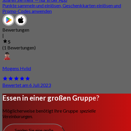
Punkte sammeln und einlösen, Geschenkkarten einlösen und
Promo-Codes anwenden
Bewertungen
|
5
(1 Bewertungen)
Mogens Hviid
Bewertet am 6 Juli 2023
Essen in einer großen Gruppe?
Möglicherweise benötigt Ihre Gruppe
spezielle
Vereinbarungen.
Senden Sie eine große