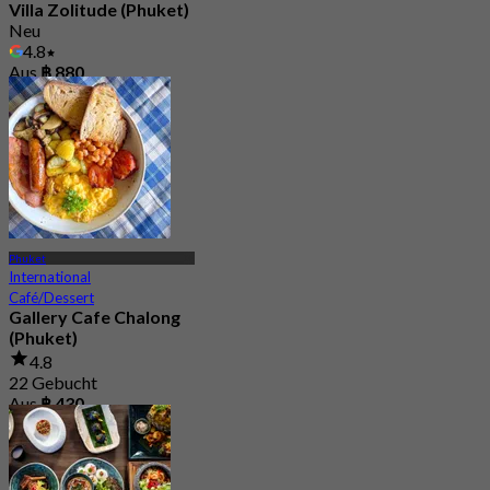
Villa Zolitude (Phuket)
Neu
4.8
Aus
฿ 880
Phuket
International
Café/Dessert
Gallery Cafe Chalong
(Phuket)
4.8
22 Gebucht
Aus
฿ 430