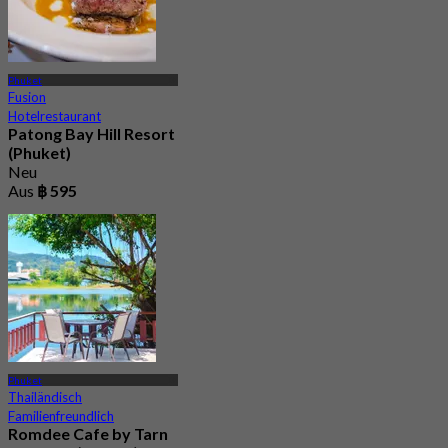
Phuket
Fusion
Hotelrestaurant
Patong Bay Hill Resort
(Phuket)
Neu
Aus
฿ 595
Phuket
Thailändisch
Familienfreundlich
Romdee Cafe by Tarn