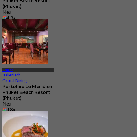
Phuket Beach Resort
(Phuket)
Neu
4.3
Aus
฿ 890
Phuket
Italienisch
Casual Dining
Portofino Le Méridien
Phuket Beach Resort
(Phuket)
Neu
4.8
Aus
฿ 890