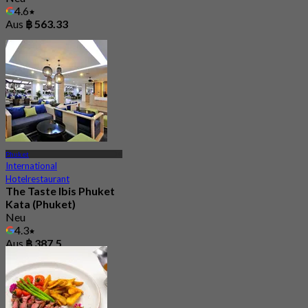
4.6
Aus
฿ 563.33
Phuket
International
Hotelrestaurant
The Taste Ibis Phuket
Kata (Phuket)
Neu
4.3
Aus
฿ 387.5