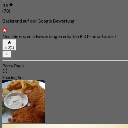
3.9
(78)
Basierend auf der Google Bewertung
Neu Die ersten 5 Bewertungen erhalten ฿ 0 Promo-Codes!
5.0
(1)
Party Pack
Sharing Set