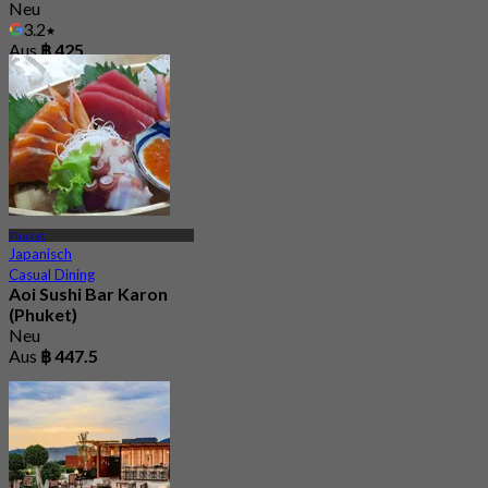
Neu
3.2
Aus
฿ 425
Phuket
Japanisch
Casual Dining
Aoi Sushi Bar Karon
(Phuket)
Neu
Aus
฿ 447.5