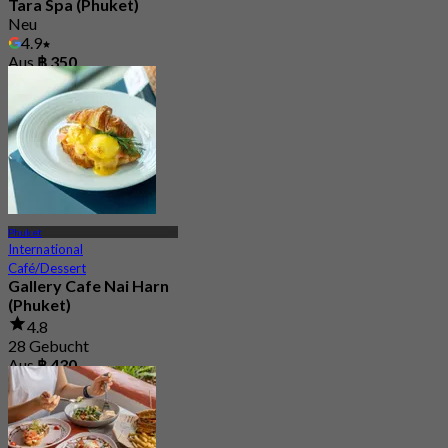
Tara Spa (Phuket)
Neu
4.9
Aus
฿ 350
Phuket
International
Café/Dessert
Gallery Cafe Nai Harn
(Phuket)
4.8
28 Gebucht
Aus
฿ 430