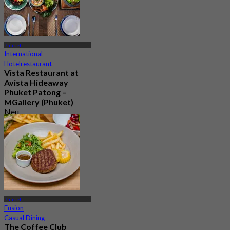
Phuket
International
Hotelrestaurant
Vista Restaurant at
Avista Hideaway
Phuket Patong –
MGallery (Phuket)
Neu
Aus
฿ 750
Phuket
Fusion
Casual Dining
The Coffee Club