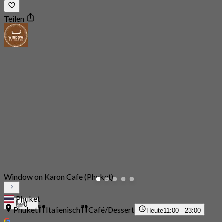
Teilen
Window on Karon Cafe (Phuket)
Phuket
0
Phuket
Italienisch
Café/Dessert
Heute
11:00 - 23:00