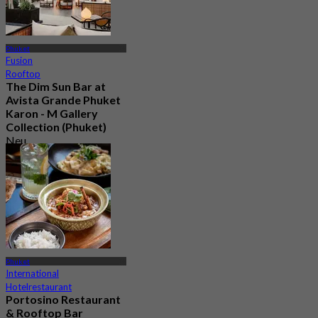
Phuket
Fusion
Rooftop
The Dim Sun Bar at
Avista Grande Phuket
Karon - M Gallery
Collection (Phuket)
Neu
5.0
Aus
฿ 1,299
Phuket
International
Hotelrestaurant
Portosino Restaurant
& Rooftop Bar