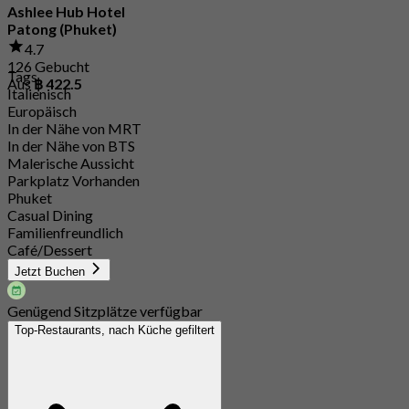
Ashlee Hub Hotel
Patong (Phuket)
4.7
126 Gebucht
Tags
Aus
฿ 422.5
Italienisch
Europäisch
In der Nähe von MRT
In der Nähe von BTS
Malerische Aussicht
Parkplatz Vorhanden
Phuket
Casual Dining
Familienfreundlich
Café/Dessert
Jetzt Buchen
Genügend Sitzplätze verfügbar
Top-Restaurants, nach Küche gefiltert