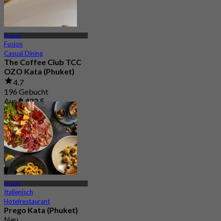
Phuket
Fusion
Casual Dining
The Coffee Club TCC
OZO Kata (Phuket)
4.7
196 Gebucht
Aus
฿ 422.5
Phuket
Italienisch
Hotelrestaurant
Prego Kata (Phuket)
Neu