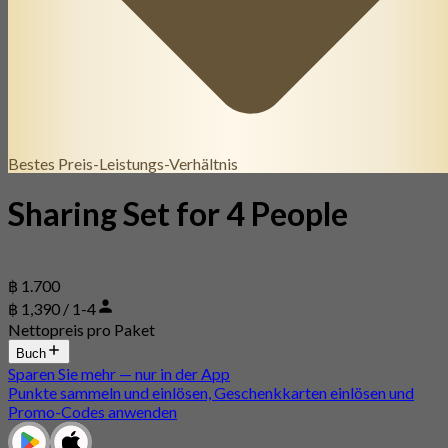
Bestes Preis-Leistungs-Verhältnis
Sharing Set for 4 People
฿ 1.700
฿ 1,390 / 1-4
Nettopreis pro Paket
Buch
Sparen Sie mehr — nur in der App
Punkte sammeln und einlösen, Geschenkkarten einlösen und
Promo-Codes anwenden