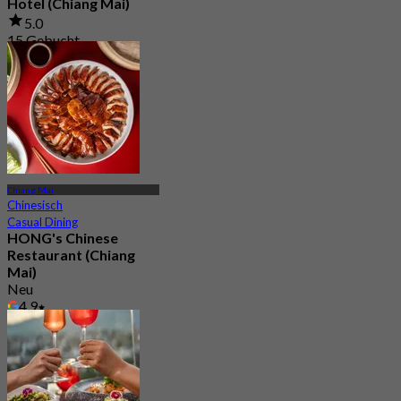
Hotel (Chiang Mai)
5.0
15 Gebucht
Aus
฿ 799
Chiang Mai
Chinesisch
Casual Dining
HONG's Chinese
Restaurant (Chiang
Mai)
Neu
4.9
Aus
฿ 944