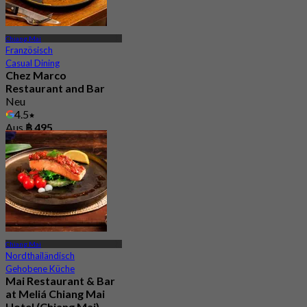
Chiang Mai
Französisch
Casual Dining
Chez Marco
Restaurant and Bar
Neu
4.5
Aus
฿ 495
Chiang Mai
Nordthailändisch
Gehobene Küche
Mai Restaurant & Bar
at Meliá Chiang Mai
Hotel (Chiang Mai)