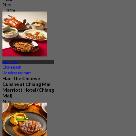
Neu
4.2
Aus
฿ 1,590
Chiang Mai
Chinesisch
Hotelrestaurant
Han The Chinese
Cuisine at Chiang Mai
Marriott Hotel (Chiang
Mai)
Neu
4.4
Aus
฿ 297.5