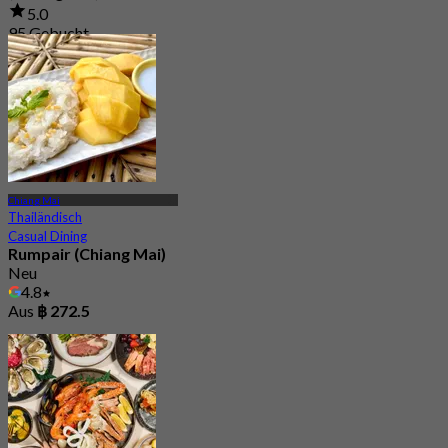
5.0
95 Gebucht
Aus
฿ 322.5
Chiang Mai
Thailändisch
Casual Dining
Rumpair (Chiang Mai)
Neu
4.8
Aus
฿ 272.5