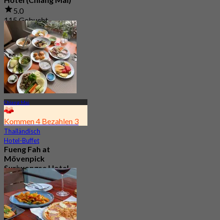
5.0
115 Gebucht
Aus
฿ 425
Chiang Mai
Kommen 4 Bezahlen 3
Thailändisch
Hotel-Buffet
Fueng Fah at
Mövenpick
Suriwongse Hotel
(Chiang Mai)
4.4
130 Gebucht
Aus
฿ 262.5