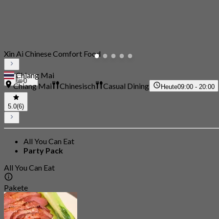
Xin Ai Chinese Comfort Food
Chiang Mai
0
Chiang Mai
Chinesisch
Casual Dining
Heute
09:00 - 20:00
5.0
(6)
All You Can Eat
Party Pack
All You Can Eat
Pakete