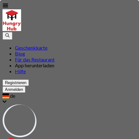
Geschenkkarte
Blog
Für das Restaurant
App herunterladen
Hilfe
Registrieren
Anmelden
de