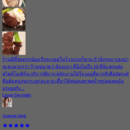
ร้านมีที่จอดรถน้อย ถึงจะจอดในโรงแรมก็ตาม ถ้านั่งรถมาเองน่า
จะสะดวกกว่า ร้านขนาด 1 ห้องแถว ที่นั่งไม่ถึง 10 ที่นั่ง ตกแต่ง
สไตล์โมเดิร์น บริการดีมาก พนักงานใส่ใจ เมนูที่ควรสั่งคือบัดกุเต๋
คือต้มหมูจนกระดูกละลาย เคี้ยวได้หมดเลย ซดน้ำซุปหมดหม้อ
อร่อยจริง ...
Lesen Sie mehr
Joanna fang