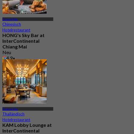
Chiang Mai
Chinesisch
Hotelrestaurant
HONG's Sky Bar at
InterContinental
Chiang Mai
Neu
4.9
Aus
฿ 337.5
Chiang Mai
Thailändisch
Hotelrestaurant
KAM Lobby Lounge at
InterContinental