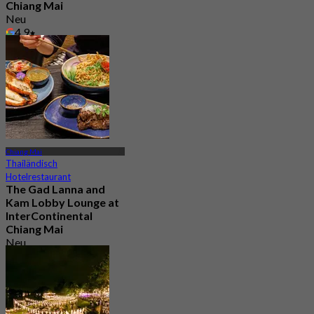
Chiang Mai
Neu
4.9
Aus
฿ 625
Chiang Mai
Thailändisch
Hotelrestaurant
The Gad Lanna and
Kam Lobby Lounge at
InterContinental
Chiang Mai
Neu
4.9
Aus
฿ 625