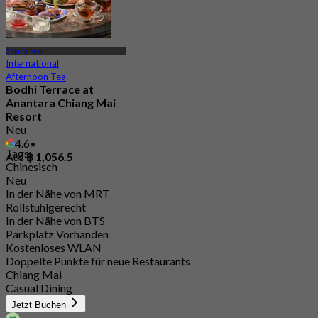
Chiang Mai
International
Afternoon Tea
Bodhi Terrace at
Anantara Chiang Mai
Resort
Neu
4.6
Tags
Aus
฿ 1,056.5
Chinesisch
Neu
In der Nähe von MRT
Rollstuhlgerecht
In der Nähe von BTS
Parkplatz Vorhanden
Kostenloses WLAN
Doppelte Punkte für neue Restaurants
Chiang Mai
Casual Dining
Jetzt Buchen