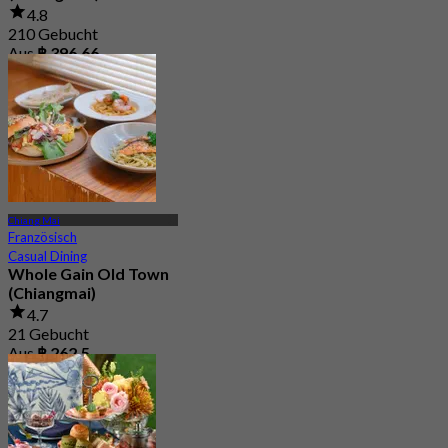
4.8
210 Gebucht
Aus
฿ 396.66
Chiang Mai
Französisch
Casual Dining
Whole Gain Old Town
(Chiangmai)
4.7
21 Gebucht
Aus
฿ 262.5