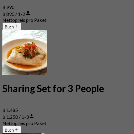
฿ 990
฿ 890 / 1-2
Nettopreis pro Paket
Buch
Sharing Set for 3 People
฿ 1.485
฿ 1,250 / 1-3
Nettopreis pro Paket
Buch