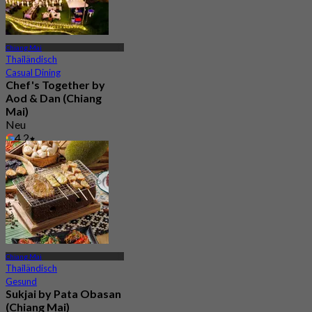
Chiang Mai
Thailändisch
Casual Dining
Chef's Together by
Aod & Dan (Chiang
Mai)
Neu
4.2
Aus
฿ 516.66
Chiang Mai
Thailändisch
Gesund
Sukjai by Pata Obasan
(Chiang Mai)