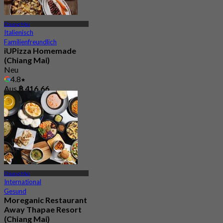
Chiang Mai
Italienisch
Familienfreundlich
iUPizza Homemade
(Chiang Mai)
Neu
4.8
Aus
฿ 416.66
Chiang Mai
International
Gesund
Moreganic Restaurant
Away Thapae Resort
(Chiang Mai)