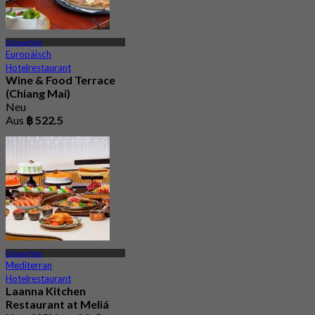
Chiang Mai
Europäisch
Hotelrestaurant
Wine & Food Terrace
(Chiang Mai)
Neu
Aus
฿ 522.5
Chiang Mai
Mediterran
Hotelrestaurant
Laanna Kitchen
Restaurant at Meliá