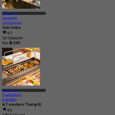
MRT Sam Yan
Japanisch
Café/Dessert
Jojo Soba
4.7
16 Gebucht
Aus
฿ 230
MRT Sam Yan
Thailändisch
Grill/BBQ
&T modern Thai grill
4.5
190 Gebucht