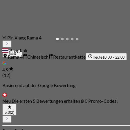
Yi Pin Xiang Rama 4
Bangkok
0
Rama 4
Chinesisch
Restaurantkette
Heute
10:00 - 22:00
4.9
(12)
Basierend auf der Google Bewertung
Neu Die ersten 5 Bewertungen erhalten ฿ 0 Promo-Codes!
5.0
(2)