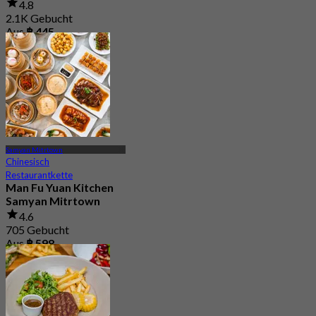
4.8
2.1K Gebucht
Aus
฿ 445
Samyan Mitrtown
Chinesisch
Restaurantkette
Man Fu Yuan Kitchen
Samyan Mitrtown
4.6
705 Gebucht
Aus
฿ 598