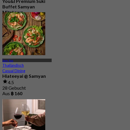
You&I Premium Suki
Buffet Samyan
Mitrtown
4.7
3.3K Gebucht
Aus
฿ 498
Sam Yan
Thailändisch
Casual Dining
Hiateeyai @ Samyan
4.5
28 Gebucht
Aus
฿ 160