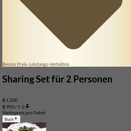
Bestes Preis-Leistungs-Verhältnis
Sharing Set für 2 Personen
฿ 1.200
฿ 950 / 1-2
Nettopreis pro Paket
Buch