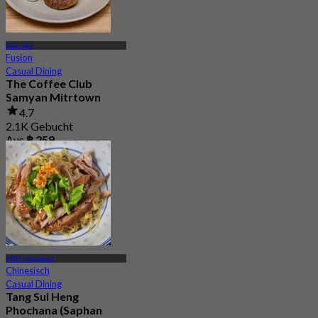
Sam Yan
Fusion
Casual Dining
The Coffee Club
Samyan Mitrtown
4.7
2.1K Gebucht
Aus
฿ 259
MRT Lumphini
Chinesisch
Casual Dining
Tang Sui Heng
Phochana (Saphan