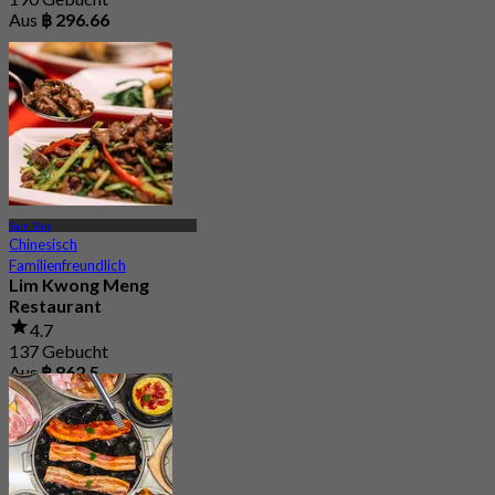
Aus
฿ 296.66
Sam Yan
Chinesisch
Familienfreundlich
Lim Kwong Meng
Restaurant
4.7
137 Gebucht
Aus
฿ 862.5