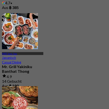
4.7
Aus
฿ 385
MRT Sam Yan
Japanisch
Casual Dining
Mr. Grill Yakiniku
Banthat Thong
4.9
14 Gebucht
Aus
฿ 190