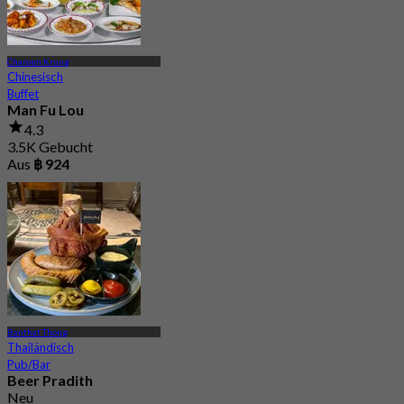
Charoen Krung
Chinesisch
Buffet
Man Fu Lou
4.3
3.5K Gebucht
Aus
฿ 924
Banthat Thong
Thailändisch
Pub/Bar
Beer Pradith
Neu