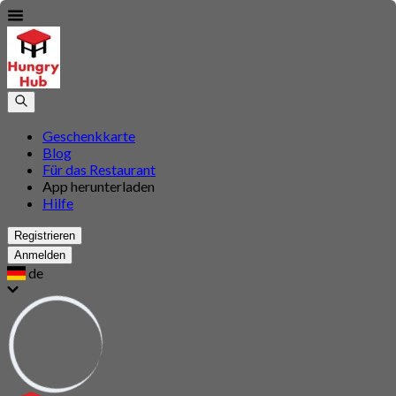
Geschenkkarte
Blog
Für das Restaurant
App herunterladen
Hilfe
Registrieren
Anmelden
de