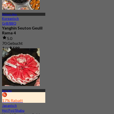
Pathum Wan
Koreanisch
Grill/BBQ
Yanghin Seuton Geulil
Rama 4
5.0
70 Gebucht
Aus
฿ 598
Sam Yan
17% Rabatt
Japanisch
Hot Pot/Shabu