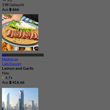
198 Gebucht
Aus
฿ 666
Silom
Mediterran
Café/Dessert
Lemon and Garlic
Neu
4.7
Aus
฿ 416.66