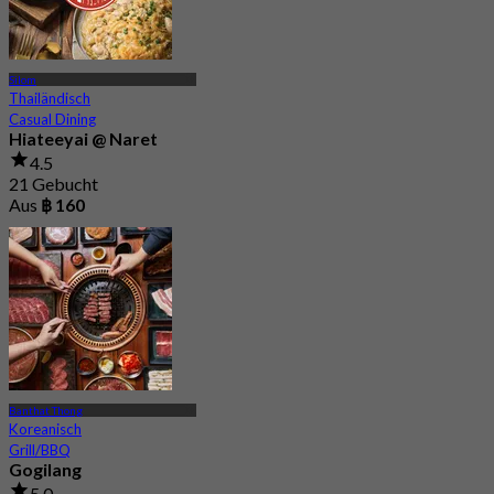
Silom
Thailändisch
Casual Dining
Hiateeyai @ Naret
4.5
21 Gebucht
Aus
฿ 160
Banthat Thong
Koreanisch
Grill/BBQ
Gogilang
5.0