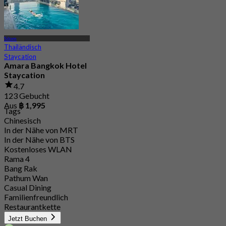
Silom
Thailändisch
Staycation
Amara Bangkok Hotel
Staycation
4.7
123 Gebucht
Aus
฿ 1,995
Tags
Chinesisch
In der Nähe von MRT
In der Nähe von BTS
Kostenloses WLAN
Rama 4
Bang Rak
Pathum Wan
Casual Dining
Familienfreundlich
Restaurantkette
Jetzt Buchen