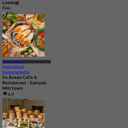
Lueang)
Neu
4.5
Aus
฿ 345
Samyan Mitrtown
International
Restaurantkette
So Asean Cafe &
Restaurant - Samyan
Mitrtown
4.9
119 Gebucht
Aus
฿ 245