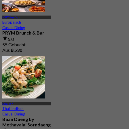
MRT Sam Yan
Europäisch
Casual Dining
PRYM Brunch & Bar
5.0
55 Gebucht
Aus
฿ 530
Sam Yan
Thailändisch
Casual Dining
Baan Daeng by
Methavalai Sorndaeng