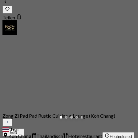
Teilen
Zong Zi Pad Pad Rustic Cuisine • Lounge (Koh Chang)
Trat
0
Koh Chang
Thailändisch
Hotelrestaurant
Heute
closed