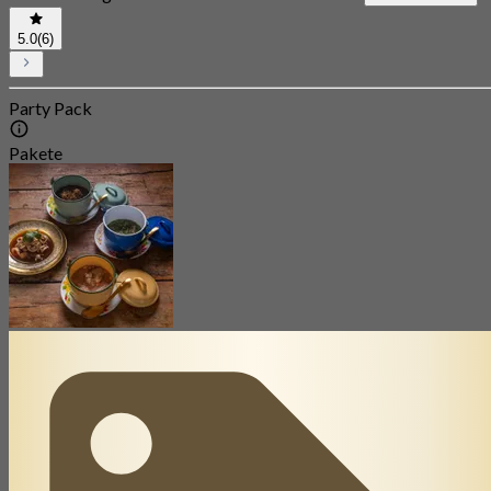
5.0
(6)
Party Pack
Pakete