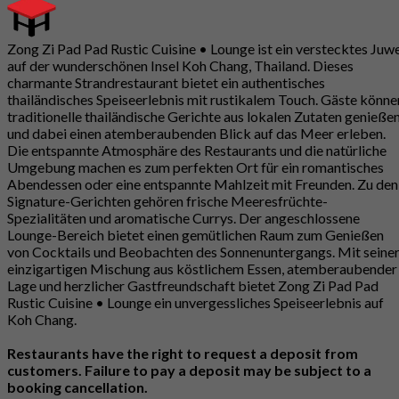
Zong Zi Pad Pad Rustic Cuisine • Lounge ist ein verstecktes Juw
auf der wunderschönen Insel Koh Chang, Thailand. Dieses
charmante Strandrestaurant bietet ein authentisches
thailändisches Speiseerlebnis mit rustikalem Touch. Gäste könne
traditionelle thailändische Gerichte aus lokalen Zutaten genieße
und dabei einen atemberaubenden Blick auf das Meer erleben.
Die entspannte Atmosphäre des Restaurants und die natürliche
Umgebung machen es zum perfekten Ort für ein romantisches
Abendessen oder eine entspannte Mahlzeit mit Freunden. Zu den
Signature-Gerichten gehören frische Meeresfrüchte-
Spezialitäten und aromatische Currys. Der angeschlossene
Lounge-Bereich bietet einen gemütlichen Raum zum Genießen
von Cocktails und Beobachten des Sonnenuntergangs. Mit seine
einzigartigen Mischung aus köstlichem Essen, atemberaubender
Lage und herzlicher Gastfreundschaft bietet Zong Zi Pad Pad
Rustic Cuisine • Lounge ein unvergessliches Speiseerlebnis auf
Koh Chang.
Restaurants have the right to request a deposit from
customers. Failure to pay a deposit may be subject to a
booking cancellation.