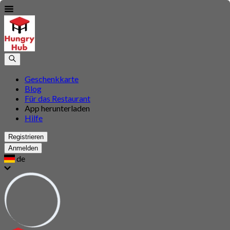
Geschenkkarte
Blog
Für das Restaurant
App herunterladen
Hilfe
Registrieren
Anmelden
de