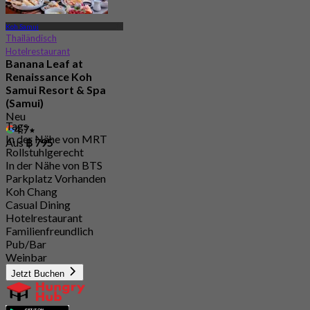
Koh Samui
Thailändisch
Hotelrestaurant
Banana Leaf at
Renaissance Koh
Samui Resort & Spa
(Samui)
Neu
Tags
4.7
In der Nähe von MRT
Aus
฿ 795
Rollstuhlgerecht
In der Nähe von BTS
Parkplatz Vorhanden
Koh Chang
Casual Dining
Hotelrestaurant
Familienfreundlich
Pub/Bar
Weinbar
Jetzt Buchen