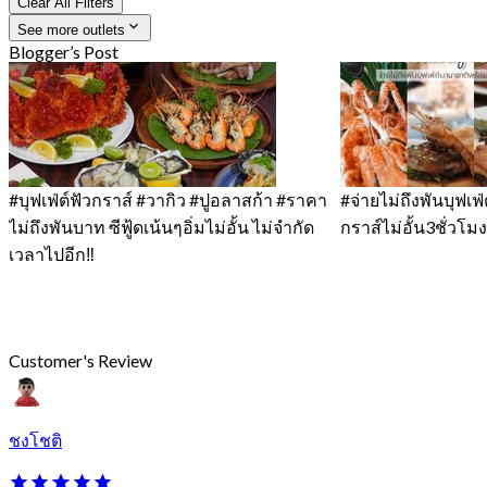
Clear All Filters
See more outlets
Blogger’s Post
#บุฟเฟ่ต์ฟัวกราส์ #วากิว #ปูอลาสก้า #ราคา
#จ่ายไม่ถึงพันบุฟเ
ไม่ถึงพันบาท ซีฟู้ดเน้นๆอิ่มไม่อั้น ไม่จำกัด
กราส์ไม่อั้น3ชั่วโมง
เวลาไปอีก‼️
Customer's Review
ชงโชติ