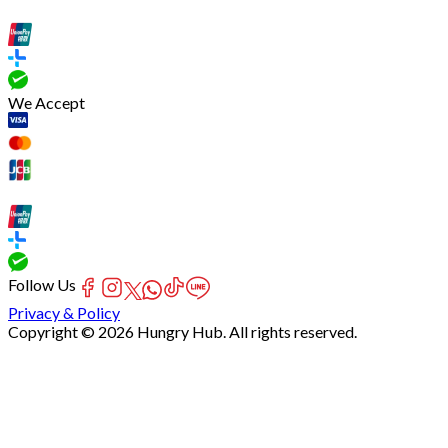
We Accept
Follow Us
Privacy & Policy
Copyright © 2026 Hungry Hub. All rights reserved.
[Network]
Failed
to
fetch