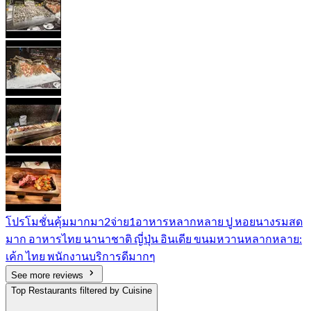
โปรโมชั่นคุ้มมากมา2จ่าย1​ อาหารหลากหลาย​ ปู​ หอยนางรม​สด
มาก อาหารไทย​ นานาชาติ​ ญี่ปุ่น​ อินเดีย ขนมหวานหลากหลาย​:​
เค้ก​ ไทย พนักงานบริการดีมากๆ
See more reviews
Top Restaurants filtered by Cuisine