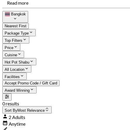
Read more
Bangkok
Nearest First
Package Type
Top Filters
Price
Cuisine
Hot Pot Shabu
All Location
Facilities
Accept Promo Code / Gift Card
Award Winning
0 results
Sort By
Most Relevance
2 Adults
Anytime