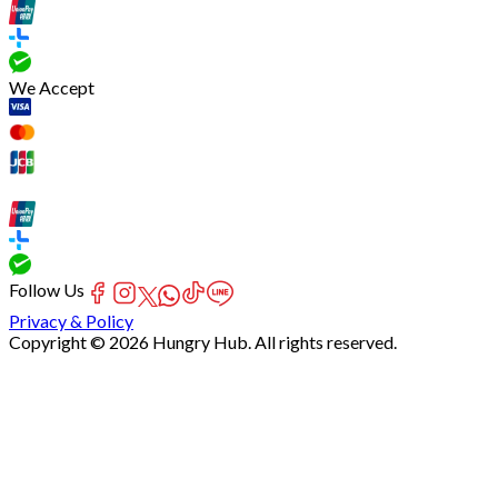
We Accept
Follow Us
Privacy & Policy
Copyright © 2026 Hungry Hub. All rights reserved.
[Network]
Failed
to
fetch