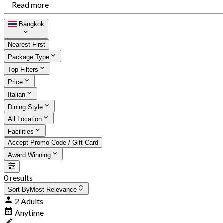
Read more
Bangkok
Nearest First
Package Type
Top Filters
Price
Italian
Dining Style
All Location
Facilities
Accept Promo Code / Gift Card
Award Winning
0 results
Sort By
Most Relevance
2 Adults
Anytime