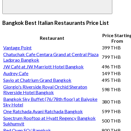
Bangkok Best Italian Restaurants Price List
Price Startin
Restaurant
From
Vantage Point
399 THB
Chatuchak Cafe Centara Grand at Central Plaza
799 THB
Ladprao Bangkok
JW Café at JW Marriott Hotel Bangkok
496 THB
Audrey Cafe
149 THB
Savio at Chatrium Grand Bangkok
495 THB
Giorgio's Riverside Royal Orchid Sheraton
598 THB
Riverside Hotel Bangkok
Bangkok Sky Buffet (76/78th floor) at Baiyoke
380 THB
Sky Hotel
One Ratchada Avani Ratchada Bangkok
599 THB
Spectrum Rooftop at Hyatt Regency Bangkok
500 THB
Sukhumvit
Red Oven SO/ Bangkok
800 THB