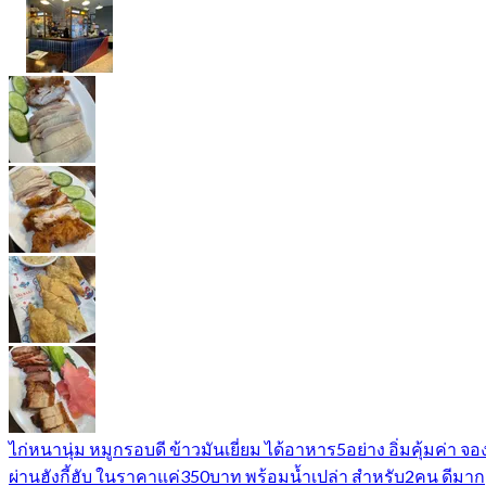
ไก่หนานุ่ม หมูกรอบดี ข้าวมันเยี่ยม ได้อาหาร5อย่าง อิ่มคุ้มค่า จอ
ผ่านฮังกี้ฮับ ในราคาแค่350บาท พร้อมน้ำเปล่า สำหรับ2คน ดีมาก