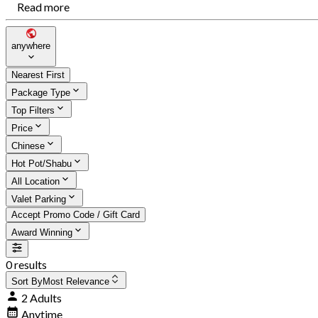
Read more
anywhere
Nearest First
Package Type
Top Filters
Price
Chinese
Hot Pot/Shabu
All Location
Valet Parking
Accept Promo Code / Gift Card
Award Winning
0 results
Sort By
Most Relevance
2 Adults
Anytime