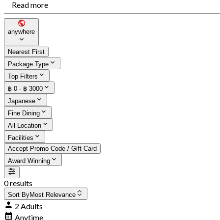
Read more
anywhere
Nearest First
Package Type
Top Filters
฿ 0 - ฿ 3000
Japanese
Fine Dining
All Location
Facilities
Accept Promo Code / Gift Card
Award Winning
0 results
Sort By
Most Relevance
2 Adults
Anytime