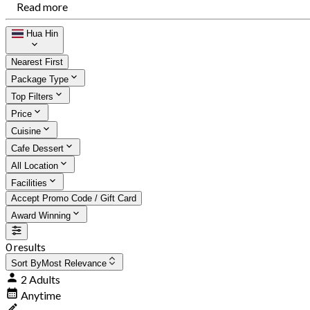
Read more
Hua Hin
Nearest First
Package Type
Top Filters
Price
Cuisine
Cafe Dessert
All Location
Facilities
Accept Promo Code / Gift Card
Award Winning
0 results
Sort By
Most Relevance
2 Adults
Anytime