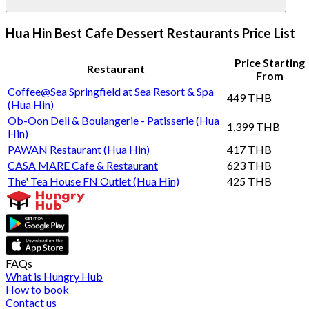
Hua Hin Best Cafe Dessert Restaurants Price List
Price Starting
Restaurant
From
Coffee@Sea Springfield at Sea Resort & Spa
449 THB
(Hua Hin)
Ob-Oon Deli & Boulangerie - Patisserie (Hua
1,399 THB
Hin)
PAWAN Restaurant (Hua Hin)
417 THB
CASA MARE Cafe & Restaurant
623 THB
The' Tea House FN Outlet (Hua Hin)
425 THB
FAQs
What is Hungry Hub
How to book
Contact us