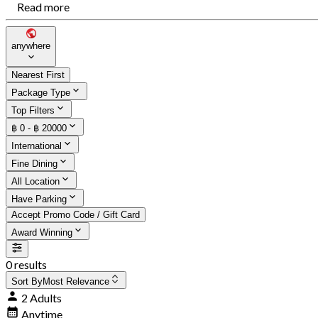
Read more
anywhere
Nearest First
Package Type
Top Filters
฿ 0 - ฿ 20000
International
Fine Dining
All Location
Have Parking
Accept Promo Code / Gift Card
Award Winning
0 results
Sort By
Most Relevance
2 Adults
Anytime