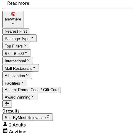
Read more
anywhere
Nearest First
Package Type
Top Filters
฿ 0 - ฿ 500
International
Mall Restaurant
All Location
Facilities
Accept Promo Code / Gift Card
Award Winning
0 results
Sort By
Most Relevance
2 Adults
Anytime