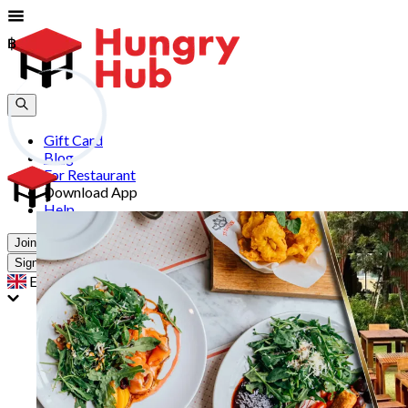
฿
฿
Gift Card
Blog
For Restaurant
Download App
Help
Join
Sign In
EN