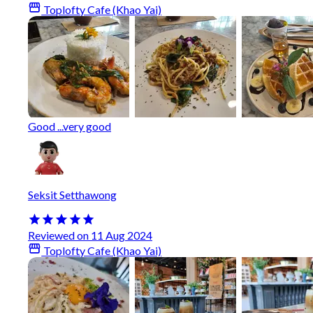
Toplofty Cafe (Khao Yai)
Good ...very good
Seksit Setthawong
Reviewed on 11 Aug 2024
Toplofty Cafe (Khao Yai)