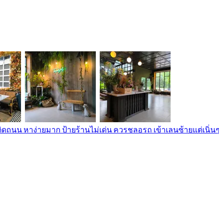
ิดถนน หาง่ายมาก ป้ายร้านไม่เด่น ควรชลอรถ เข้าเลนซ้ายแต่เนิ่นๆ 