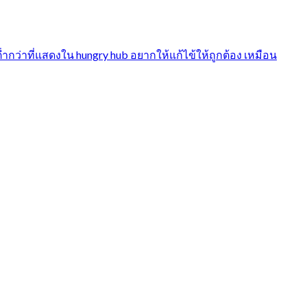
่าที่แสดงใน hungry hub อยากให้แก้ไข้ให้ถูกต้อง เหมือน