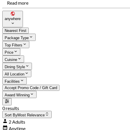
Read more
anywhere
Nearest First
Package Type
Top Filters
Price
Cuisine
Dining Style
All Location
Facilities
Accept Promo Code / Gift Card
Award Winning
0 results
Sort By
Most Relevance
2 Adults
Anytime