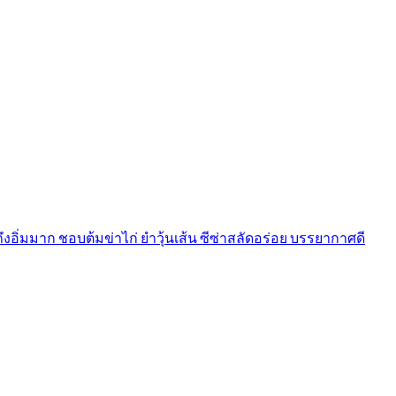
ึงอิ่มมาก ชอบต้มข่าไก่ ยำวุ้นเส้น ซีซ่าสลัดอร่อย บรรยากาศดี