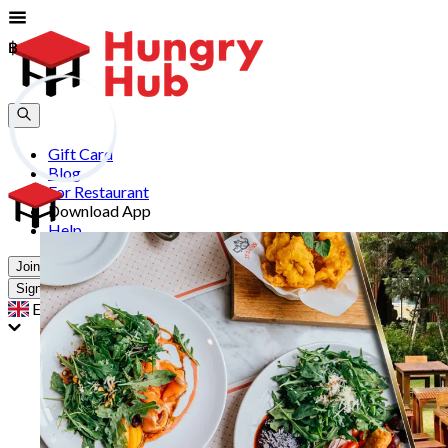
฿
฿
Gift Card
Blog
For Restaurant
Download App
Help
Join
Sign In
EN