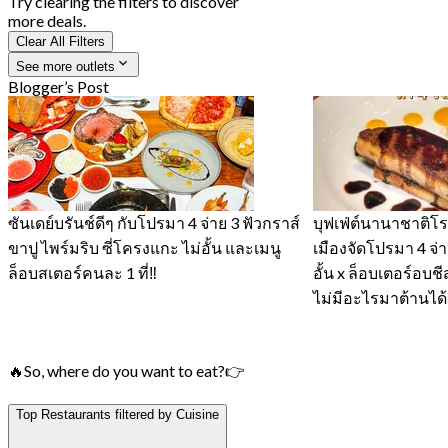
Try clearing the filters to discover
more deals.
Clear All Filters
See more outlets
Blogger’s Post
ซันเดย์บรันช์ดีๆ กับโปรมา 4 จ่าย 3 ฟัวกราส์
บุฟเฟ่ต์นานาชาติ
ขาปู ไพร์มริบ ซี่โครงแกะ ไม่อั้น และเมนู
เมืองจัดโปรมา 4 จ่าย
ล็อบสเตอร์คนละ 1 ที่‼️
อั้น x ล็อบเตอร์อบช
ไม่มีอะไรมาต้านได้
🔥So, where do you want to eat?👉
Top Restaurants filtered by Cuisine