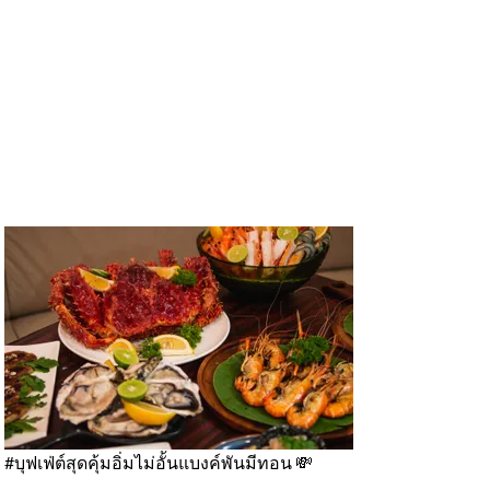
#บุฟเฟ่ต์สุดคุ้มอิ่มไม่อั้นแบงค์พันมีทอน 💸
#
เต