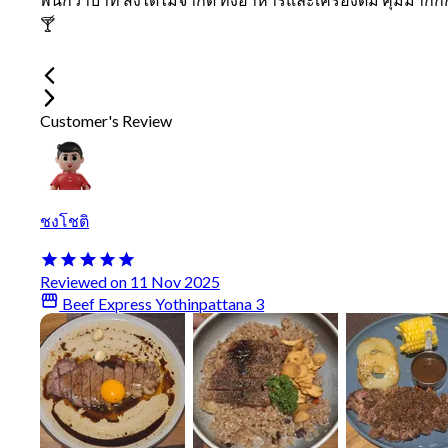
🍸
Customer's Review
ชงโชติ
Reviewed on 11 Nov 2025
Beef Express Yothinpattana 3