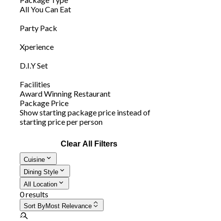
All You Can Eat
Party Pack
Xperience
D.I.Y Set
Facilities
Award Winning Restaurant
Package Price
Show starting package price instead of
starting price per person
Clear All Filters
Cuisine
Dining Style
All Location
0 results
Sort By
Most Relevance