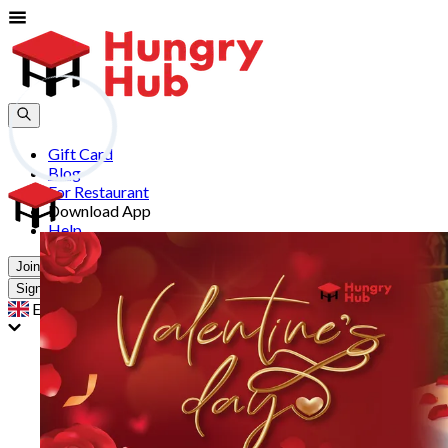
Gift Card
Blog
For Restaurant
Download App
Help
Join
Sign In
EN