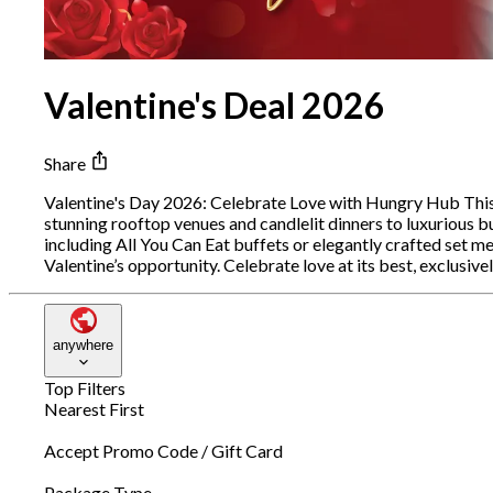
Valentine's Deal 2026
Share
Valentine's Day 2026: Celebrate Love with Hungry Hub This V
stunning rooftop venues and candlelit dinners to luxurious b
including All You Can Eat buffets or elegantly crafted set m
Valentine’s opportunity. Celebrate love at its best, exclus
anywhere
Top Filters
Nearest First
Accept Promo Code / Gift Card
Package Type