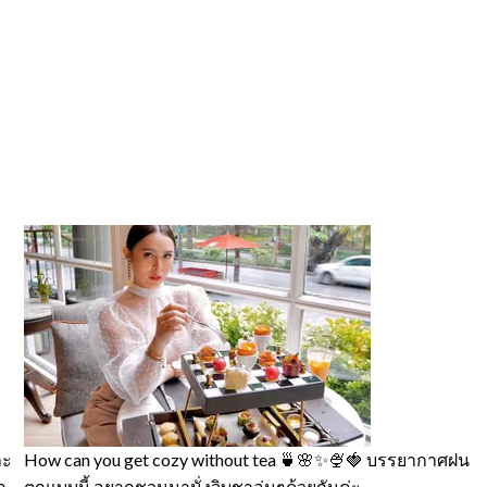
ละ
How can you get cozy without tea 🍵🌸✨🍨🍓 บรรยากาศฝน
ก
ตกแบบนี้ อยากชวนมานั่งจิบชาอุ่นๆด้วยกันค่ะ