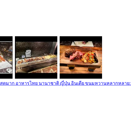
สดมาก อาหารไทย​ นานาชาติ​ ญี่ปุ่น​ อินเดีย ขนมหวานหลากหลาย​:​