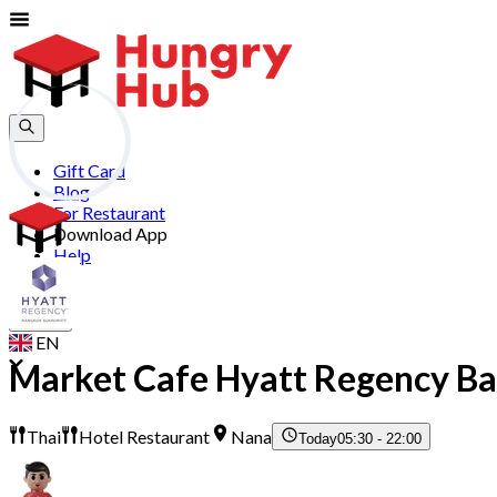
Gift Card
Blog
For Restaurant
Download App
Help
Join
Sign In
EN
Market Cafe Hyatt Regency B
Thai
Hotel Restaurant
Nana
Today
05:30 - 22:00