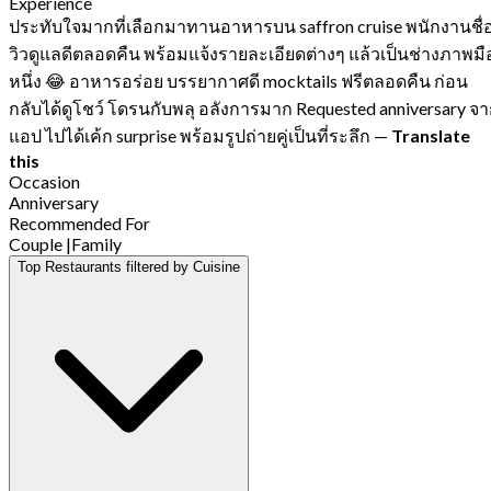
Experience
ประทับใจมากที่เลือกมาทานอาหารบน saffron cruise พนักงานชื่
วิวดูแลดีตลอดคืน พร้อมแจ้งรายละเอียดต่างๆ แล้วเป็นช่างภาพมื
หนึ่ง 😂 อาหารอร่อย บรรยากาศดี mocktails ฟรีตลอดคืน ก่อน
กลับได้ดูโชว์ โดรนกับพลุ อลังการมาก Requested anniversary จ
แอป ไปได้เค้ก surprise พร้อมรูปถ่ายคู่เป็นที่ระลึก
—
Translate
this
Occasion
Anniversary
Recommended For
Couple
|
Family
Top Restaurants filtered by Cuisine