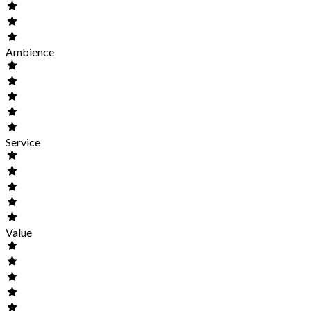
Ambience
Service
Value