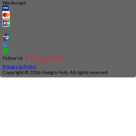
We Accept
Follow Us
Privacy & Policy
Copyright © 2026 Hungry Hub. All rights reserved.
Connection
is
unstable