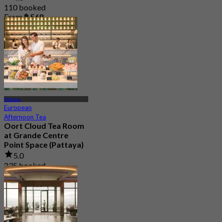
110 booked
From
฿ 569
Pattaya
European
Afternoon Tea
Oort Cloud Tea Room
at Grande Centre
Point Space (Pattaya)
5.0
235 booked
From
฿ 499.5