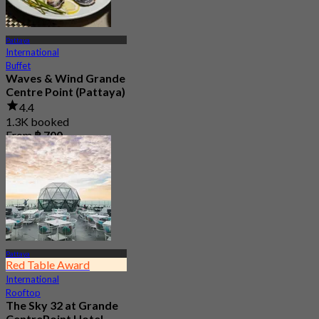
Pattaya
International
Buffet
Waves & Wind Grande
Centre Point (Pattaya)
4.4
1.3K booked
From
฿ 700
Pattaya
Red Table Award
International
Rooftop
The Sky 32 at Grande
CentrePoint Hotel