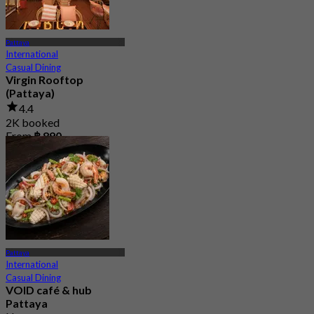
Pattaya
International
Casual Dining
Virgin Rooftop
(Pattaya)
4.4
2K booked
From
฿ 890
Pattaya
International
Casual Dining
VOID café & hub
Pattaya