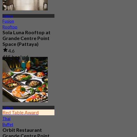
Pattaya
Fusion
Rooftop
Sola Luna Rooftop at
Grande Centre Point
Space (Pattaya)
4.6
415 booked
From
฿ 645
Pattaya
Red Table Award
Thai
Buffet
Orbit Restaurant
Grande Centre Point