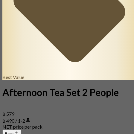
Best Value
Afternoon Tea Set 2 People
฿ 579
฿ 490 / 1-2
NET price per pack
Book