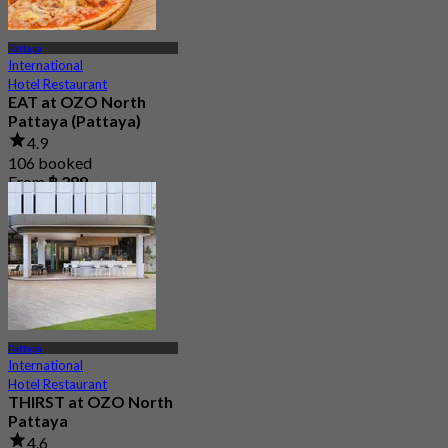
Pattaya
International
Hotel Restaurant
EAT at OZO North
Pattaya (Pattaya)
4.9
106 booked
From
฿ 299
Pattaya
International
Hotel Restaurant
THIRST at OZO North
Pattaya
4.6