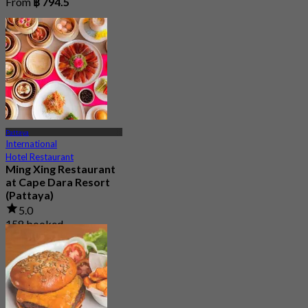
From
฿ 794.5
Pattaya
International
Hotel Restaurant
Ming Xing Restaurant
at Cape Dara Resort
(Pattaya)
5.0
158 booked
From
฿ 396.66