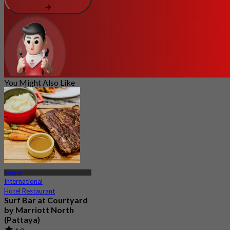
You Might Also Like
Pattaya
International
Hotel Restaurant
Surf Bar at Courtyard
by Marriott North
(Pattaya)