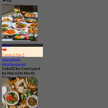
4.8
239 booked
From
฿ 649.5
Pattaya
Come 2 Pay 1
International
Hotel Restaurant
Cafe22 by Courtyard
by Marriott North
Pattaya (Pattaya)
4.8
1.2K booked
From
฿ 350