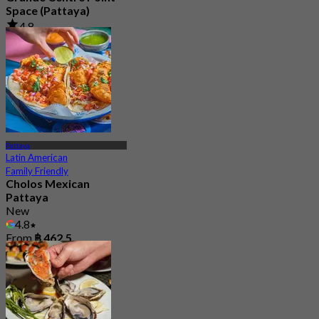
Space (Pattaya)
4.8
21.8K booked
From
฿ 1,290
Pattaya
Latin American
Family Friendly
Cholos Mexican
Pattaya
New
4.8
From
฿ 462.5