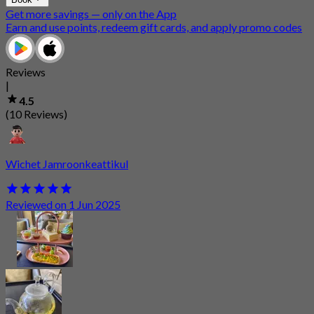
Get more savings — only on the App
Earn and use points, redeem gift cards, and apply promo codes
Reviews
|
4.5
(10 Reviews)
Wichet Jamroonkeattikul
Reviewed on 1 Jun 2025