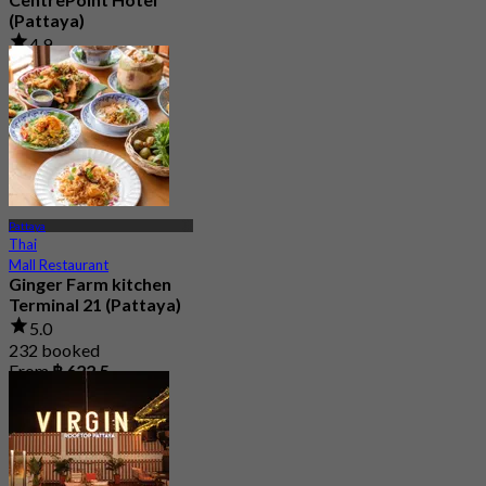
(Pattaya)
4.9
11.7K booked
From
฿ 980
Pattaya
Thai
Mall Restaurant
Ginger Farm kitchen
Terminal 21 (Pattaya)
5.0
232 booked
From
฿ 622.5