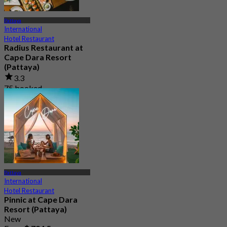
Pattaya
International
Hotel Restaurant
Radius Restaurant at
Cape Dara Resort
(Pattaya)
3.3
75 booked
From
฿ 397.25
Pattaya
International
Hotel Restaurant
Pinnic at Cape Dara
Resort (Pattaya)
New