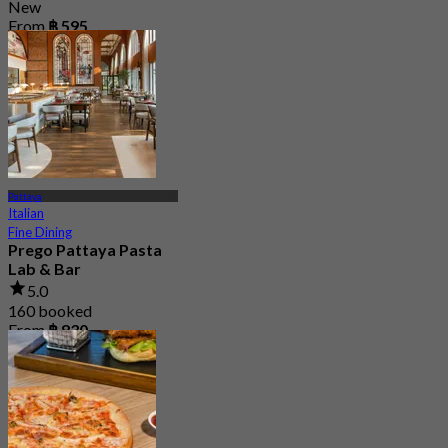
New
From
฿ 595
Pattaya
Italian
Fine Dining
Prego Pattaya Pasta
Lab & Bar
5.0
160 booked
From
฿ 830