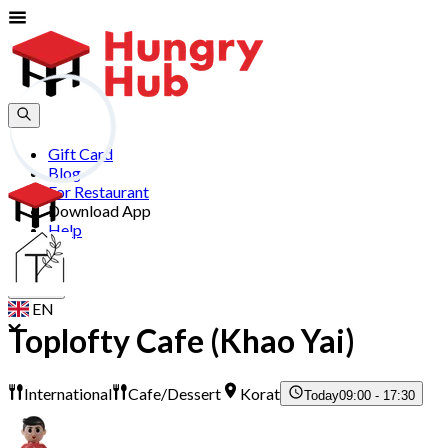
Gift Card
Blog
For Restaurant
Download App
Help
Join
Sign In
EN
Toplofty Cafe (Khao Yai)
International
Cafe/Dessert
Korat
Today
09:00 - 17:30