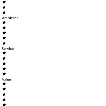
Ambience
Service
Value