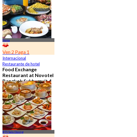
Desde
฿ 650
Nana
Ven 2 Paga 1
Internacional
Restaurante de hotel
Food Exchange
Restaurant at Novotel
Bangkok Sukhumvit 4
4.8
2.7K Reservado
Desde
฿ 349.5
BTS Sala Daeng