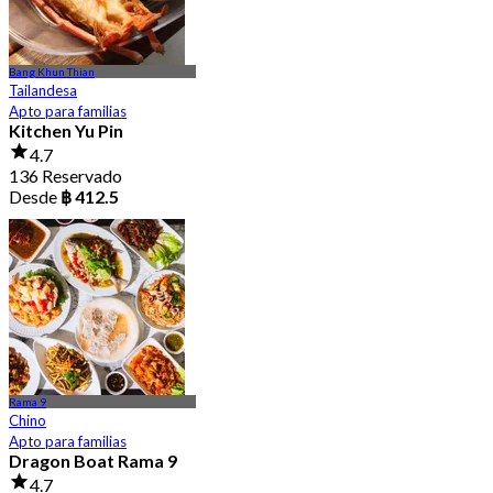
Bang Khun Thian
Tailandesa
Apto para familias
Kitchen Yu Pin
4.7
136 Reservado
Desde
฿ 412.5
Rama 9
Chino
Apto para familias
Dragon Boat Rama 9
4.7