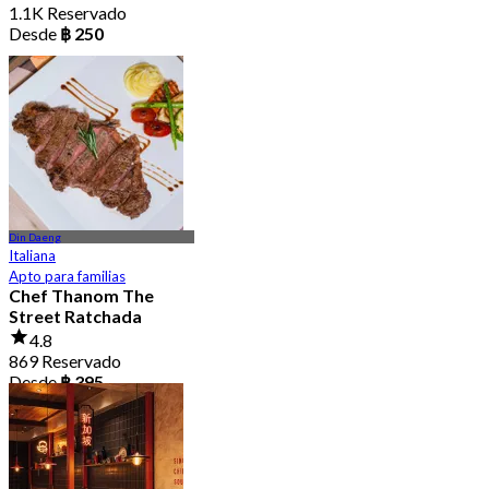
1.1K Reservado
Desde
฿ 250
Din Daeng
Italiana
Apto para familias
Chef Thanom The
Street Ratchada
4.8
869 Reservado
Desde
฿ 395