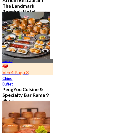
Atrium Restaurant
The Landmark
Bangkok Hotel
4.6
10.7K Reservado
Desde
฿ 495
Rama 9
Ven 4 Paga 3
Chino
Buffet
PengYou Cuisine &
Specialty Bar Rama 9
4.7
5K Reservado
Desde
฿ 294.25