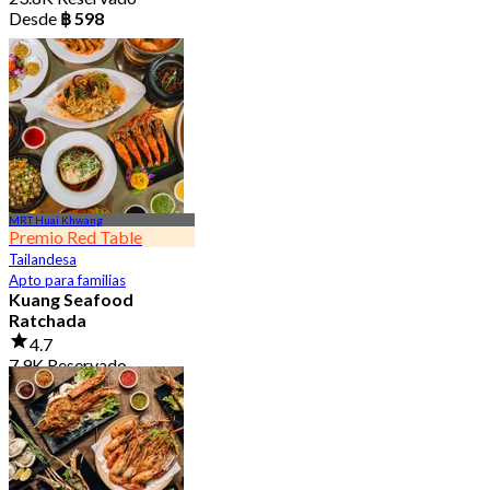
Desde
฿ 598
MRT Huai Khwang
Premio Red Table
Tailandesa
Apto para familias
Kuang Seafood
Ratchada
4.7
7.9K Reservado
Desde
฿ 950