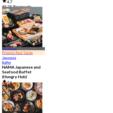
4.7
91.2K Reservado
Desde
฿ 999
BTS Chit Lom
Premio Red Table
Japonesa
Buffet
NAMA Japanese and
Seafood Buffet
(Hungry Hub)
4.6
30K Reservado
Desde
฿ 1,399.5