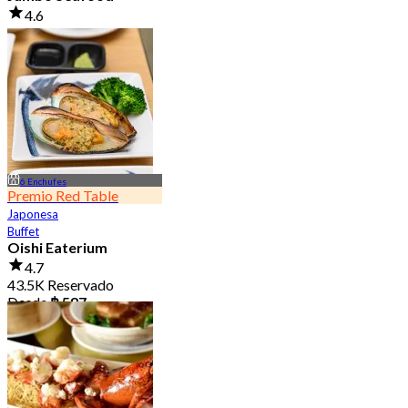
4.6
23.3K Reservado
Desde
฿ 525
6 Enchufes
Premio Red Table
Japonesa
Buffet
Oishi Eaterium
4.7
43.5K Reservado
Desde
฿ 587