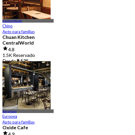
Central World
Chino
Apto para familias
Chuan Kitchen
CentralWorld
4.8
1.5K Reservado
Desde
฿ 535
Bang Kapi
Europea
Apto para familias
Oxide Cafe
4.9