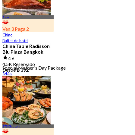
Asok
Ven 3 Paga 2
Chino
Buffet de hotel
China Table Radisson
Blu Plaza Bangkok
4.6
4.5K Reservado
Special Mother's Day Package
Desde
฿ 392
Más
BTS Chit Lom