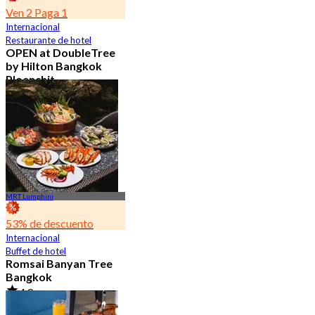
Ven 2 Paga 1
Internacional
Restaurante de hotel
OPEN at DoubleTree
by Hilton Bangkok
Ploenchit
4.6
7.2K Reservado
Desde
฿ 352.5
MRT Lumphini
53% de descuento
Internacional
Buffet de hotel
Romsai Banyan Tree
Bangkok
4.8
19.2K Reservado