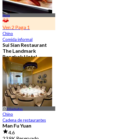
Nana
Ven 2 Paga 1
Chino
Comida informal
Sui Sian Restaurant
The Landmark
Bangkok Hotel
4.7
15.1K Reservado
Desde
฿ 808
3 Enchufes
Chino
Cadena de restaurantes
Man Fu Yuan
4.6
23.8K Reservado