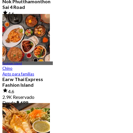
Nok Phutthamonthon
Sai 4 Road
4.6
2.9K Reservado
Desde
฿ 323
Fashion Island
Chino
Apto para familias
Earw Thai Express
Fashion Island
4.6
2.9K Reservado
Desde
฿ 699