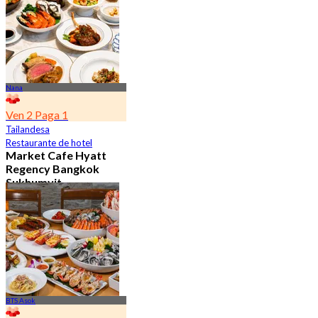
Nana
Ven 2 Paga 1
Tailandesa
Restaurante de hotel
Market Cafe Hyatt
Regency Bangkok
Sukhumvit
4.8
11.9K Reservado
Desde
฿ 382.5
BTS Asok