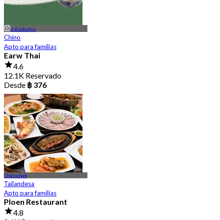
6 Enchufes
Chino
Apto para familias
Earw Thai
4.6
12.1K Reservado
Desde
฿ 376
Chatuchak
Tailandesa
Apto para familias
Ploen Restaurant
4.8