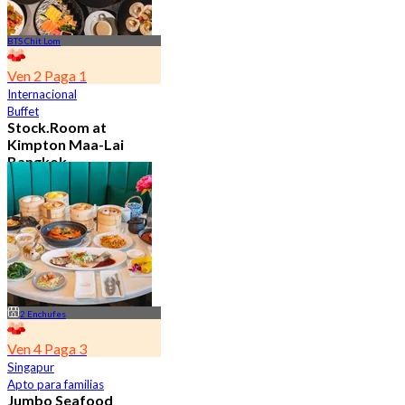
BTS Chit Lom
Ven 2 Paga 1
Internacional
Buffet
Stock.Room at
Kimpton Maa-Lai
Bangkok
4.6
25.3K Reservado
Desde
฿ 442.5
2 Enchufes
Ven 4 Paga 3
Singapur
Apto para familias
Jumbo Seafood