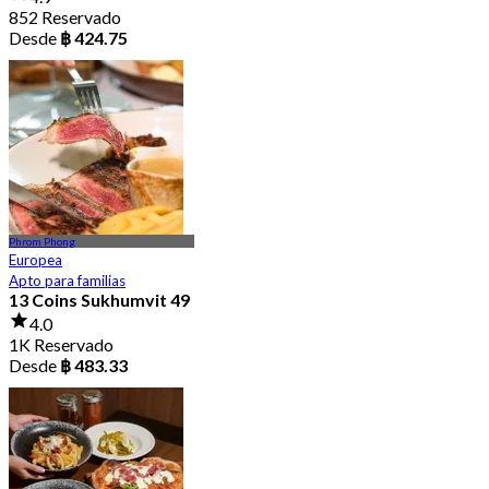
852 Reservado
Desde
฿ 424.75
Phrom Phong
Europea
Apto para familias
13 Coins Sukhumvit 49
4.0
1K Reservado
Desde
฿ 483.33