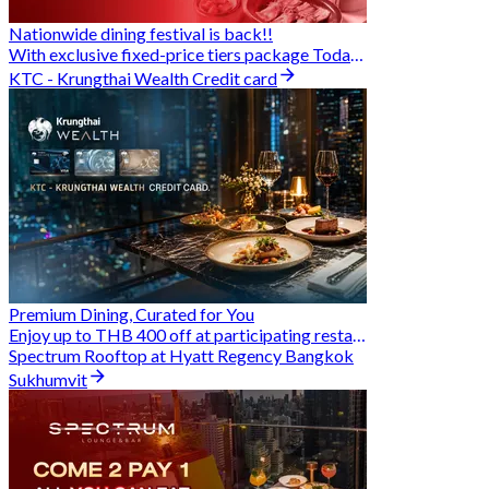
Nationwide dining festival is back!!
With exclusive fixed-price tiers package Today - 31 Aug
KTC - Krungthai Wealth Credit card
Premium Dining, Curated for You
Enjoy up to THB 400 off at participating restaurants.
Spectrum Rooftop at Hyatt Regency Bangkok
Sukhumvit