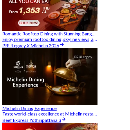
Romantic Rooftop Dining with Stunning Bangkok Views
Enjoy premium rooftop dining, skyline views, and exclusive Hungry Hub deals together
PRULegacy X Michelin 2026
Michelin Dining Experience
Taste world-class excellence at Michelin restaurants and unlock exclusive discounts when you book through Hungry Hub. A special privilege dedicated to the Prudential family.
Beef Express Yothinpattana 3