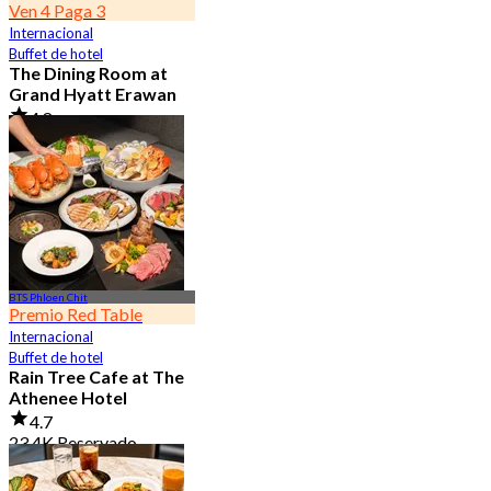
Ven 4 Paga 3
Internacional
Buffet de hotel
The Dining Room at
Grand Hyatt Erawan
4.8
21.2K Reservado
Desde
฿ 1,087.5
BTS Phloen Chit
Premio Red Table
Internacional
Buffet de hotel
Rain Tree Cafe at The
Athenee Hotel
4.7
23.4K Reservado
Desde
฿ 802