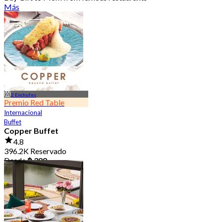
Más
2 Enchufes
Premio Red Table
Internacional
Buffet
Copper Buffet
4.8
396.2K Reservado
Desde
฿ 399