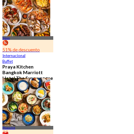
15.1K Reservado
Desde
฿ 595
Silom
51% de descuento
Internacional
Buffet
Praya Kitchen
Bangkok Marriott
Hotel The Surawongse
4.7
5.7K Reservado
Desde
฿ 498
Ploenchit