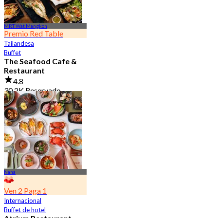
MRT Wat Mangkon
Premio Red Table
Tailandesa
Buffet
The Seafood Cafe &
Restaurant
4.8
30.2K Reservado
Desde
฿ 645
Nana
Ven 2 Paga 1
Internacional
Buffet de hotel