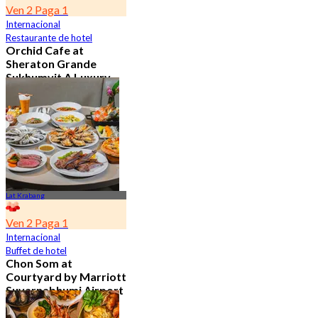
Ven 2 Paga 1
Internacional
Restaurante de hotel
Orchid Cafe at
Sheraton Grande
Sukhumvit A Luxury
Collection Hotel
4.7
15.1K Reservado
Desde
฿ 776
Lat Krabang
Ven 2 Paga 1
Internacional
Buffet de hotel
Chon Som at
Courtyard by Marriott
Suvarnabhumi Airport
4.8