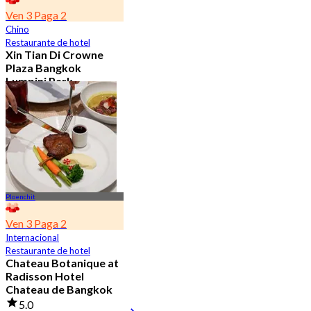
Ven 3 Paga 2
Chino
Restaurante de hotel
Xin Tian Di Crowne
Plaza Bangkok
Lumpini Park
4.5
5.4K Reservado
Desde
฿ 592
Ploenchit
Ven 3 Paga 2
Internacional
Restaurante de hotel
Chateau Botanique at
Radisson Hotel
Chateau de Bangkok
5.0