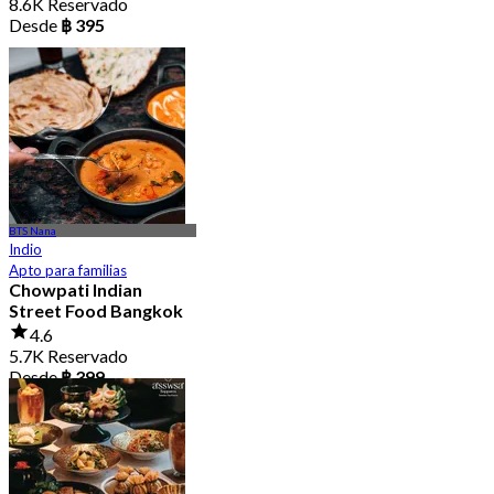
8.6K Reservado
Desde
฿ 395
BTS Nana
Indio
Apto para familias
Chowpati Indian
Street Food Bangkok
4.6
5.7K Reservado
Desde
฿ 399