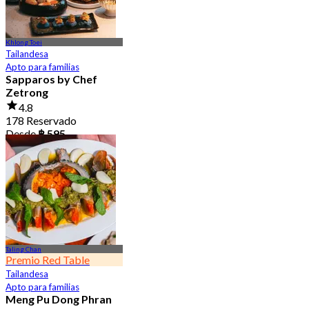
Khlong Toei
Tailandesa
Apto para familias
Sapparos by Chef
Zetrong
4.8
178 Reservado
Desde
฿ 595
Taling Chan
Premio Red Table
Tailandesa
Apto para familias
Meng Pu Dong Phran