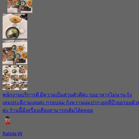
พนักงานบริการดี​ มีความเป็​นส่วนตัวดีค่ะ​ รออาหารไม่นาน​ กุ้ง
เทมปุระ​ดีงามเลยค่ะ​ กรอบนุ่ม​ กุ้งหวานนุ่มปาก​ เยลลี่​บ๊วยอร่อยด้ว
ค่ะ​ ร้านนี้มีเครื่องเคียงสามารถ​เติมได้ตลอด
Ratida W