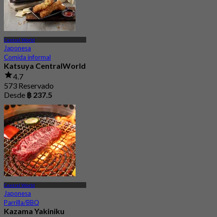
Central World
Japonesa
Comida informal
Katsuya CentralWorld
4.7
573 Reservado
Desde
฿ 237.5
Central World
Japonesa
Parrilla/BBQ
Kazama Yakiniku