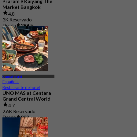
Praram 9 Kaiyang The
Market Bangkok
4.8
3K Reservado
Desde
฿ 299.5
Central World
Española
Restaurante de hotel
UNO MAS at Centara
Grand Central World
4.7
2.6K Reservado
Desde
฿ 999