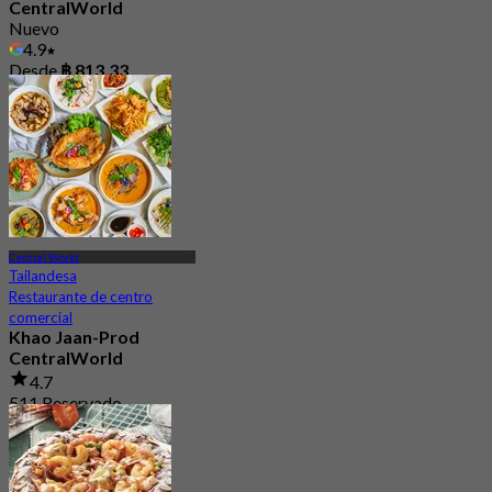
CentralWorld
Nuevo
4.9
Desde
฿ 813.33
Central World
Tailandesa
Restaurante de centro
comercial
Khao Jaan-Prod
CentralWorld
4.7
511 Reservado
Desde
฿ 550