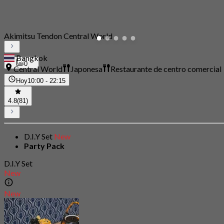
Akimitsu Tendon Central World
Bangkok
0
Central World
Japonesa
Restaurante de centro comercial
Hoy
10:00 - 22:15
4.8
(81)
D.I.Y Set
New
Party Pack
D.I.Y Set
New
New