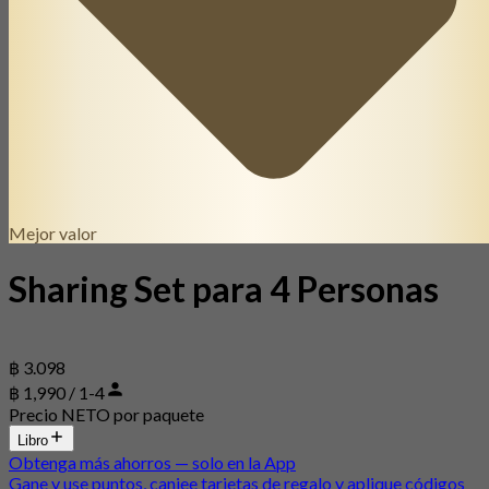
Mejor valor
Sharing Set para 4 Personas
฿ 3.098
฿ 1,990 / 1-4
Precio NETO por paquete
Libro
Obtenga más ahorros — solo en la App
Gane y use puntos, canjee tarjetas de regalo y aplique códigos