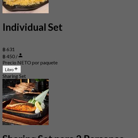
Individual Set
฿ 631
฿ 450 /
Precio NETO por paquete
Libro
Sharing Set