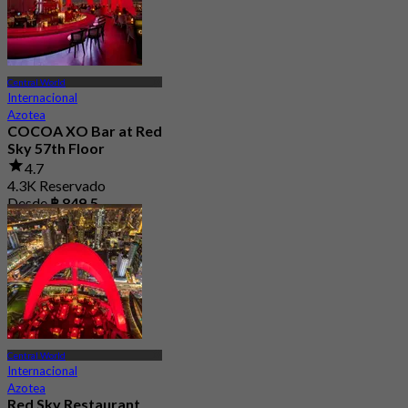
Central World
Internacional
Azotea
COCOA XO Bar at Red
Sky 57th Floor
4.7
4.3K Reservado
Desde
฿ 849.5
Central World
Internacional
Azotea
Red Sky Restaurant