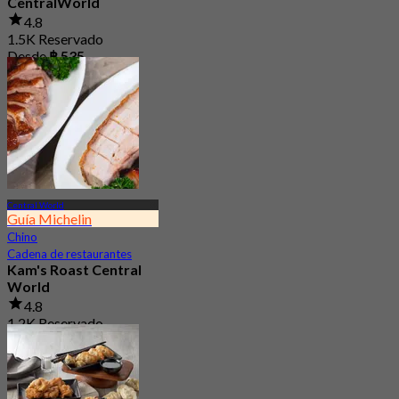
CentralWorld
4.8
1.5K Reservado
Desde
฿ 535
Central World
Guía Michelin
Chino
Cadena de restaurantes
Kam's Roast Central
World
4.8
1.2K Reservado
Desde
฿ 425