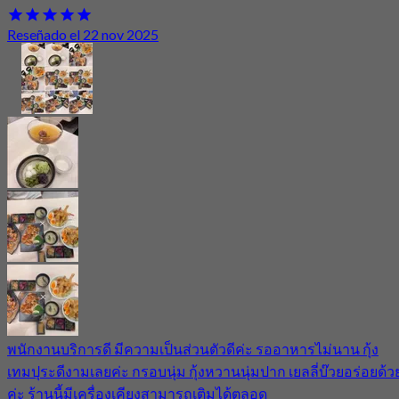
Reseñado el 22 nov 2025
พนักงานบริการดี​ มีความเป็​นส่วนตัวดีค่ะ​ รออาหารไม่นาน​ กุ้ง
เทมปุระ​ดีงามเลยค่ะ​ กรอบนุ่ม​ กุ้งหวานนุ่มปาก​ เยลลี่​บ๊วยอร่อยด้ว
ค่ะ​ ร้านนี้มีเครื่องเคียงสามารถ​เติมได้ตลอด