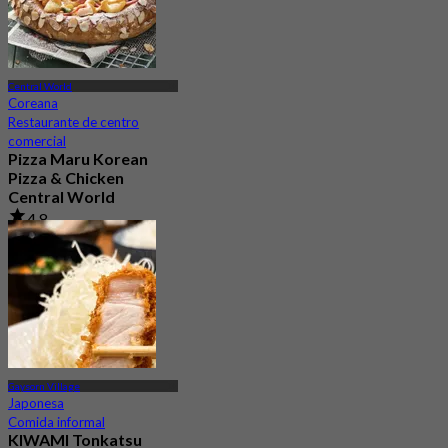
Central World
Coreana
Restaurante de centro
comercial
Pizza Maru Korean
Pizza & Chicken
Central World
4.8
77 Reservado
Desde
฿ 447.5
Gaysorn Village
Japonesa
Comida informal
KIWAMI Tonkatsu