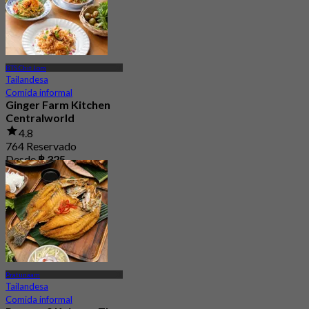
BTS Chit Lom
Tailandesa
Comida informal
Ginger Farm Kitchen
Centralworld
4.8
764 Reservado
Desde
฿ 325
Pratunaam
Tailandesa
Comida informal