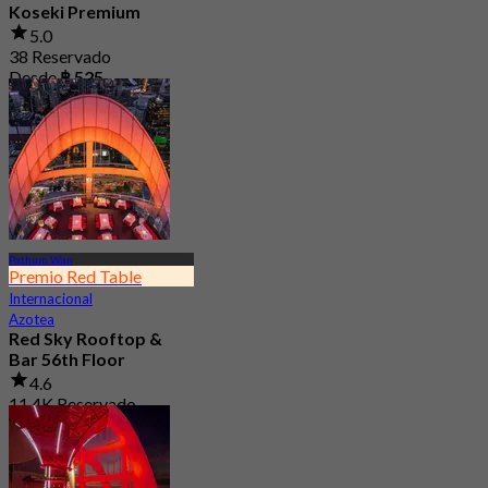
Koseki Premium
5.0
38 Reservado
Desde
฿ 525
Pathum Wan
Premio Red Table
Internacional
Azotea
Red Sky Rooftop &
Bar 56th Floor
4.6
11.4K Reservado
Desde
฿ 799