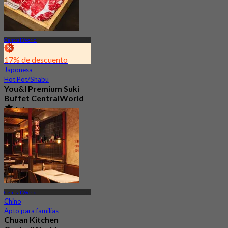
Central World
17% de descuento
Japonesa
Hot Pot/Shabu
You&I Premium Suki
Buffet CentralWorld
4.7
3.5K Reservado
Desde
฿ 498
Central World
Chino
Apto para familias
Chuan Kitchen