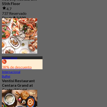
55th Floor
4.7
737 Reservado
Desde
฿ 2,500
Central World
38% de descuento
Internacional
Buffet
Ventisi Restaurant
Centara Grand at
CentralWorld
4.6
6.3K Reservado
Desde
฿ 749.5