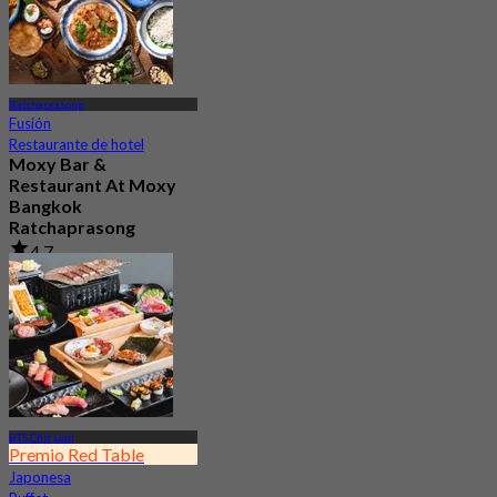
Ratchaprasong
Fusión
Restaurante de hotel
Moxy Bar &
Restaurant At Moxy
Bangkok
Ratchaprasong
4.7
218 Reservado
Desde
฿ 447.5
BTS Chit Lom
Premio Red Table
Japonesa