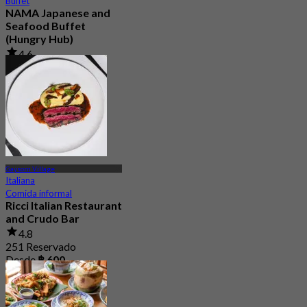
Buffet
NAMA Japanese and
Seafood Buffet
(Hungry Hub)
4.6
30K Reservado
Desde
฿ 1,399.5
Gaysorn Village
Italiana
Comida informal
Ricci Italian Restaurant
and Crudo Bar
4.8
251 Reservado
Desde
฿ 600