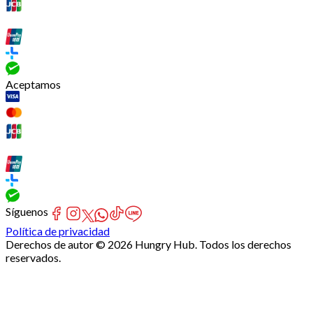
Aceptamos
Síguenos
Política de privacidad
Derechos de autor © 2026 Hungry Hub. Todos los derechos
reservados.
Failed
connect
to
server