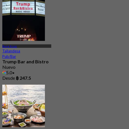
Bang Kruai
Tailandesa
Pub/Bar
Trump Bar and Bistro
Nuevo
5.0
Desde
฿ 247.5