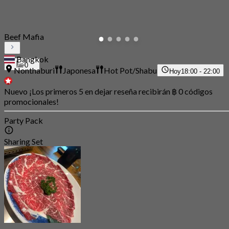
Beef Mafia
Bangkok
0
Nonthaburi
Japonesa
Hot Pot/Shabu
Hoy
18:00 - 22:00
Nuevo ¡Los primeros 5 en dejar reseña recibirán ฿ 0 códigos
promocionales!
Party Pack
Sharing Set