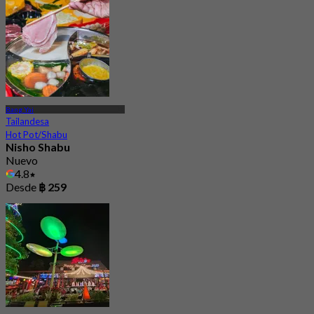
Desde
฿ 231.66
Bang Yai
Tailandesa
Hot Pot/Shabu
Nisho Shabu
Nuevo
4.8
Desde
฿ 259