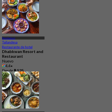
Nonthaburi
Tailandesa
Restaurante de hotel
Dhabkwan Resort and
Restaurant
Nuevo
4.4
Desde
฿ 525