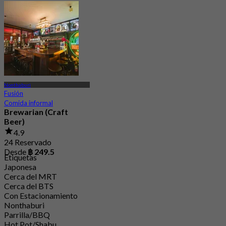
Nonthaburi
Fusión
Comida informal
Brewarian (Craft
Beer)
4.9
24 Reservado
Desde
฿ 249.5
Etiquetas
Japonesa
Cerca del MRT
Cerca del BTS
Con Estacionamiento
Nonthaburi
Parrilla/BBQ
Hot Pot/Shabu