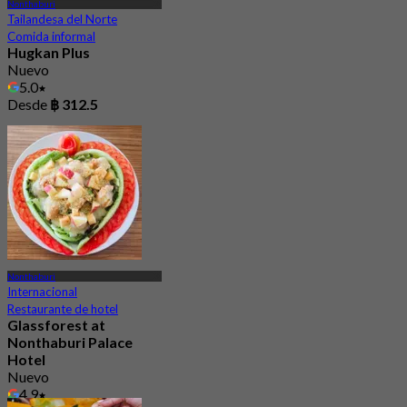
Nonthaburi
Tailandesa del Norte
Comida informal
Hugkan Plus
Nuevo
5.0
Desde
฿ 312.5
Nonthaburi
Internacional
Restaurante de hotel
Glassforest at
Nonthaburi Palace
Hotel
Nuevo
4.9