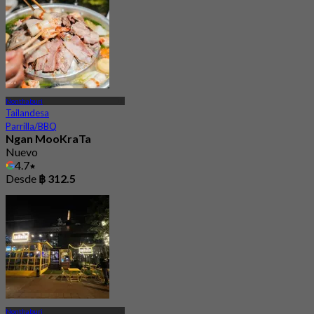
Nonthaburi
Tailandesa
Parrilla/BBQ
Ngan MooKraTa
Nuevo
4.7
Desde
฿ 312.5
Nonthaburi