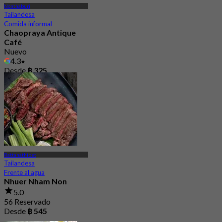
Nonthaburi
Tailandesa
Comida informal
Chaopraya Antique
Café
Nuevo
4.3
Desde
฿ 325
Rattanathibet
Tailandesa
Frente al agua
Nhuer Nham Non
5.0
56 Reservado
Desde
฿ 545