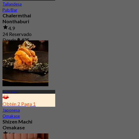
Tailandesa
Pub/Bar
Chalermthai
Nonthaburi
4.9
24 Reservado
Desde
฿ 425
Bang Kruai
Obtén 2 Paga 1
Japonesa
Omakase
Shizen Machi
Omakase
5.0