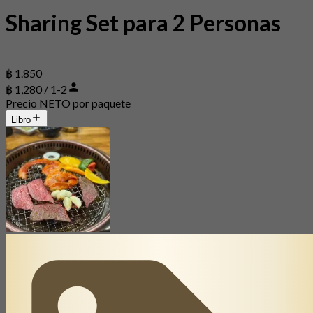
Sharing Set para 2 Personas
฿ 1.850
฿ 1,280 / 1-2
Precio NETO por paquete
Libro