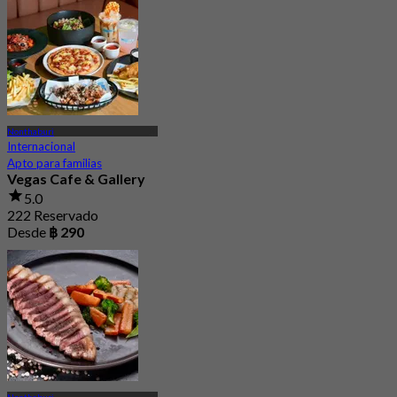
1.4K Reservado
Desde
฿ 590
Nonthaburi
Internacional
Apto para familias
Vegas Cafe & Gallery
5.0
222 Reservado
Desde
฿ 290
Nonthaburi