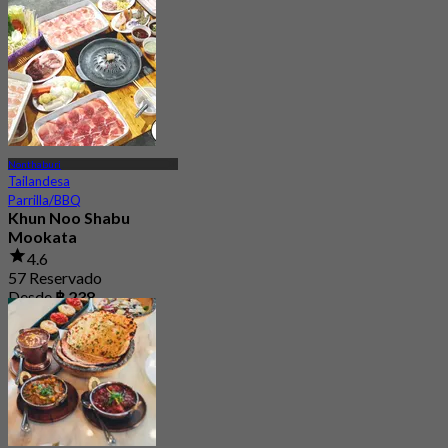
Nonthaburi
Tailandesa
Parrilla/BBQ
Khun Noo Shabu
Mookata
4.6
57 Reservado
Desde
฿ 238